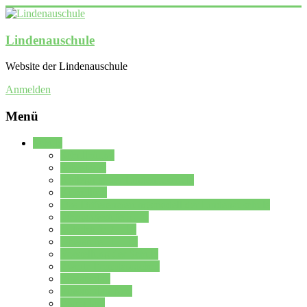
Lindenauschule
Website der Lindenauschule
Anmelden
Menü
Schule
Schulleitung
Sekretariat
Kollegium der Lindenauschule
Kürzelliste
Das Differenzierungsmodell der Lindenauschule
Jahrgangsstufe 5 – 6
Mittelstufe 7 – 10
Oberstufe 11 – 13
Vorstellung der Schule
Zweite Fremdsprachen
Einsatzplan
Einsatzplan Krz.
Formulare