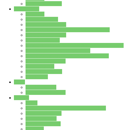
Stundenplan Lehrer
Schüler/innen
Formulare
Schülervertretung
Verbindungslehrkräfte
FAQs zum iPad für Schülerinnen und Schüler
MS Office und Teams
Berufsorientierung
Girls-Day und und Boys-Day (Neue Wege für Jungs)
Berufswegeplanung der Jgst. 8 & 9
Berufsberatung in der Lindenauschule Hanau
Schulsozialpädagogik
Vertretungsplan
Klassenstundenplan
Klausurplan
Eltern
Schulelternbeirat
Schulsozialpädagogik
Projekte
MINT
Verkehrslotsendienst an der Lindenauschule
Denk…mal-Projekt
Sauberkeitspaten
Schulhofgestaltung
Spielebox