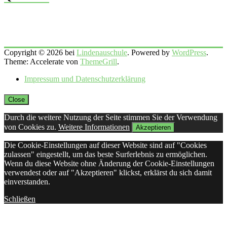
Copyright © 2026 bei
Lindenauschule
. Powered by
WordPress
.
Theme: Accelerate von
ThemeGrill
.
Impressum und Datenschutzerklärung
Close
Durch die weitere Nutzung der Seite stimmen Sie der Verwendung
von Cookies zu.
Weitere Informationen
Akzeptieren
Die Cookie-Einstellungen auf dieser Website sind auf "Cookies
zulassen" eingestellt, um das beste Surferlebnis zu ermöglichen.
Wenn du diese Website ohne Änderung der Cookie-Einstellungen
verwendest oder auf "Akzeptieren" klickst, erklärst du sich damit
einverstanden.
Schließen