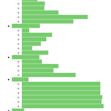
Streitschlichter
Umweltschule
Schule ohne Rassismus
Die PUSCH – Klasse der Lindenauschule
Die Schulseelsorge stellt sich vor
Weitere Angebote
AGs
Ganztagsbetreuung
Schulbibliothek
Infozentrum
Mensa
Mensaspeiseplan
Partner&Förderer
Förderverein
Jugendwerkstatt Hanau
Forum Schulqualität
SCHULEWIRTSCHAFT Hessen
WP-Kurse
Wahlpflichtangebot (WP I) für die Jahrgangstufe 7
Wahlpflichtangebot (WP I) für die Jahrgangstufe 8
Wahlpflichtangebot (WP I) für die Jahrgangstufe 9
Wahlpflichtangebot (WP I) für die Jahrgangstufe 10
Wahlpflichtangebot (WP II) für die Jahrgangstufe 9
Wahlpflichtangebot (WP II) für die Jahrgangstufe 10
Dateien