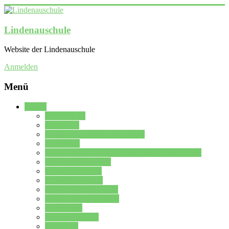
Lindenauschule
Website der Lindenauschule
Anmelden
Menü
Schule
Schulleitung
Sekretariat
Kollegium der Lindenauschule
Kürzelliste
Das Differenzierungsmodell der Lindenauschule
Jahrgangsstufe 5 – 6
Mittelstufe 7 – 10
Oberstufe 11 – 13
Vorstellung der Schule
Zweite Fremdsprachen
Einsatzplan
Einsatzplan Krz.
Formulare