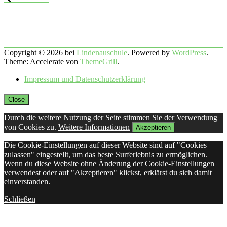
Copyright © 2026 bei
Lindenauschule
. Powered by
WordPress
.
Theme: Accelerate von
ThemeGrill
.
Impressum und Datenschutzerklärung
Close
Durch die weitere Nutzung der Seite stimmen Sie der Verwendung
von Cookies zu.
Weitere Informationen
Akzeptieren
Die Cookie-Einstellungen auf dieser Website sind auf "Cookies
zulassen" eingestellt, um das beste Surferlebnis zu ermöglichen.
Wenn du diese Website ohne Änderung der Cookie-Einstellungen
verwendest oder auf "Akzeptieren" klickst, erklärst du sich damit
einverstanden.
Schließen