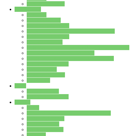
Stundenplan Lehrer
Schüler/innen
Formulare
Schülervertretung
Verbindungslehrkräfte
FAQs zum iPad für Schülerinnen und Schüler
MS Office und Teams
Berufsorientierung
Girls-Day und und Boys-Day (Neue Wege für Jungs)
Berufswegeplanung der Jgst. 8 & 9
Berufsberatung in der Lindenauschule Hanau
Schulsozialpädagogik
Vertretungsplan
Klassenstundenplan
Klausurplan
Eltern
Schulelternbeirat
Schulsozialpädagogik
Projekte
MINT
Verkehrslotsendienst an der Lindenauschule
Denk…mal-Projekt
Sauberkeitspaten
Schulhofgestaltung
Spielebox