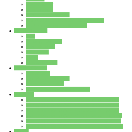
Streitschlichter
Umweltschule
Schule ohne Rassismus
Die PUSCH – Klasse der Lindenauschule
Die Schulseelsorge stellt sich vor
Weitere Angebote
AGs
Ganztagsbetreuung
Schulbibliothek
Infozentrum
Mensa
Mensaspeiseplan
Partner&Förderer
Förderverein
Jugendwerkstatt Hanau
Forum Schulqualität
SCHULEWIRTSCHAFT Hessen
WP-Kurse
Wahlpflichtangebot (WP I) für die Jahrgangstufe 7
Wahlpflichtangebot (WP I) für die Jahrgangstufe 8
Wahlpflichtangebot (WP I) für die Jahrgangstufe 9
Wahlpflichtangebot (WP I) für die Jahrgangstufe 10
Wahlpflichtangebot (WP II) für die Jahrgangstufe 9
Wahlpflichtangebot (WP II) für die Jahrgangstufe 10
Dateien