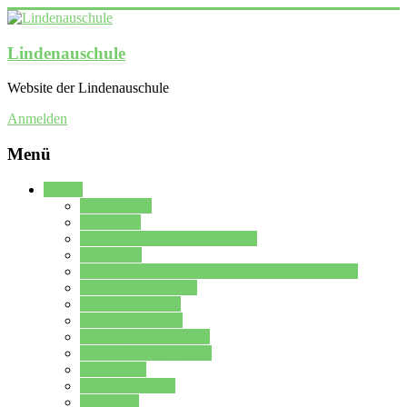
Lindenauschule
Website der Lindenauschule
Anmelden
Menü
Schule
Schulleitung
Sekretariat
Kollegium der Lindenauschule
Kürzelliste
Das Differenzierungsmodell der Lindenauschule
Jahrgangsstufe 5 – 6
Mittelstufe 7 – 10
Oberstufe 11 – 13
Vorstellung der Schule
Zweite Fremdsprachen
Einsatzplan
Einsatzplan Krz.
Formulare