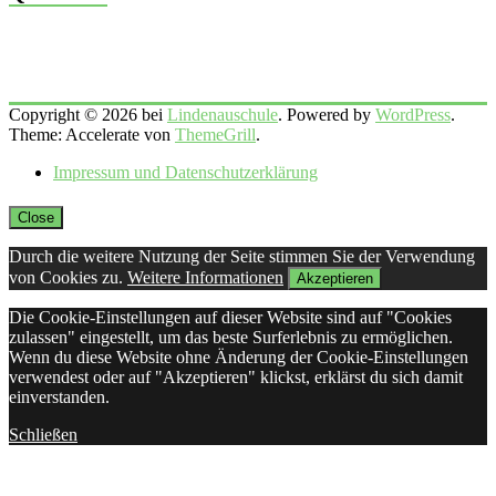
Copyright © 2026 bei
Lindenauschule
. Powered by
WordPress
.
Theme: Accelerate von
ThemeGrill
.
Impressum und Datenschutzerklärung
Close
Durch die weitere Nutzung der Seite stimmen Sie der Verwendung
von Cookies zu.
Weitere Informationen
Akzeptieren
Die Cookie-Einstellungen auf dieser Website sind auf "Cookies
zulassen" eingestellt, um das beste Surferlebnis zu ermöglichen.
Wenn du diese Website ohne Änderung der Cookie-Einstellungen
verwendest oder auf "Akzeptieren" klickst, erklärst du sich damit
einverstanden.
Schließen