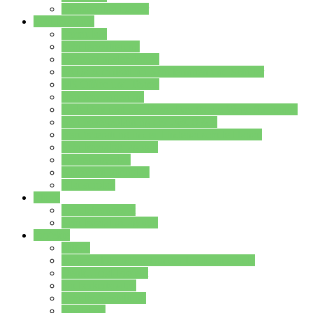
Stundenplan Lehrer
Schüler/innen
Formulare
Schülervertretung
Verbindungslehrkräfte
FAQs zum iPad für Schülerinnen und Schüler
MS Office und Teams
Berufsorientierung
Girls-Day und und Boys-Day (Neue Wege für Jungs)
Berufswegeplanung der Jgst. 8 & 9
Berufsberatung in der Lindenauschule Hanau
Schulsozialpädagogik
Vertretungsplan
Klassenstundenplan
Klausurplan
Eltern
Schulelternbeirat
Schulsozialpädagogik
Projekte
MINT
Verkehrslotsendienst an der Lindenauschule
Denk…mal-Projekt
Sauberkeitspaten
Schulhofgestaltung
Spielebox