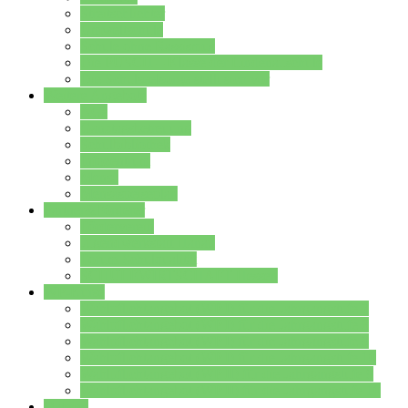
Streitschlichter
Umweltschule
Schule ohne Rassismus
Die PUSCH – Klasse der Lindenauschule
Die Schulseelsorge stellt sich vor
Weitere Angebote
AGs
Ganztagsbetreuung
Schulbibliothek
Infozentrum
Mensa
Mensaspeiseplan
Partner&Förderer
Förderverein
Jugendwerkstatt Hanau
Forum Schulqualität
SCHULEWIRTSCHAFT Hessen
WP-Kurse
Wahlpflichtangebot (WP I) für die Jahrgangstufe 7
Wahlpflichtangebot (WP I) für die Jahrgangstufe 8
Wahlpflichtangebot (WP I) für die Jahrgangstufe 9
Wahlpflichtangebot (WP I) für die Jahrgangstufe 10
Wahlpflichtangebot (WP II) für die Jahrgangstufe 9
Wahlpflichtangebot (WP II) für die Jahrgangstufe 10
Dateien