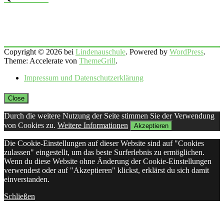
Copyright © 2026 bei
Lindenauschule
. Powered by
WordPress
.
Theme: Accelerate von
ThemeGrill
.
Impressum und Datenschutzerklärung
Close
Durch die weitere Nutzung der Seite stimmen Sie der Verwendung
von Cookies zu.
Weitere Informationen
Akzeptieren
Die Cookie-Einstellungen auf dieser Website sind auf "Cookies
zulassen" eingestellt, um das beste Surferlebnis zu ermöglichen.
Wenn du diese Website ohne Änderung der Cookie-Einstellungen
verwendest oder auf "Akzeptieren" klickst, erklärst du sich damit
einverstanden.
Schließen