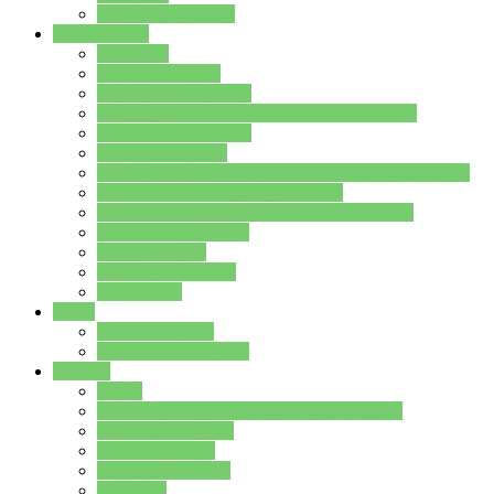
Stundenplan Lehrer
Schüler/innen
Formulare
Schülervertretung
Verbindungslehrkräfte
FAQs zum iPad für Schülerinnen und Schüler
MS Office und Teams
Berufsorientierung
Girls-Day und und Boys-Day (Neue Wege für Jungs)
Berufswegeplanung der Jgst. 8 & 9
Berufsberatung in der Lindenauschule Hanau
Schulsozialpädagogik
Vertretungsplan
Klassenstundenplan
Klausurplan
Eltern
Schulelternbeirat
Schulsozialpädagogik
Projekte
MINT
Verkehrslotsendienst an der Lindenauschule
Denk…mal-Projekt
Sauberkeitspaten
Schulhofgestaltung
Spielebox