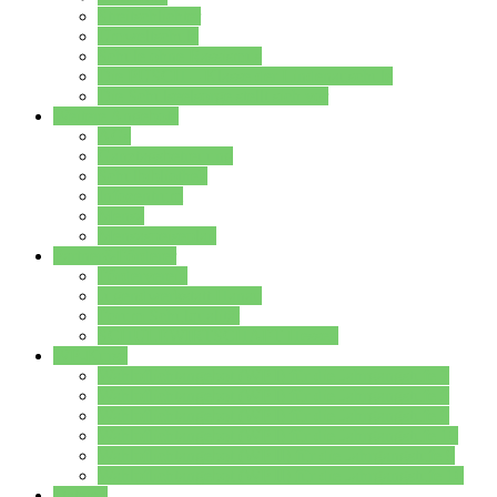
Streitschlichter
Umweltschule
Schule ohne Rassismus
Die PUSCH – Klasse der Lindenauschule
Die Schulseelsorge stellt sich vor
Weitere Angebote
AGs
Ganztagsbetreuung
Schulbibliothek
Infozentrum
Mensa
Mensaspeiseplan
Partner&Förderer
Förderverein
Jugendwerkstatt Hanau
Forum Schulqualität
SCHULEWIRTSCHAFT Hessen
WP-Kurse
Wahlpflichtangebot (WP I) für die Jahrgangstufe 7
Wahlpflichtangebot (WP I) für die Jahrgangstufe 8
Wahlpflichtangebot (WP I) für die Jahrgangstufe 9
Wahlpflichtangebot (WP I) für die Jahrgangstufe 10
Wahlpflichtangebot (WP II) für die Jahrgangstufe 9
Wahlpflichtangebot (WP II) für die Jahrgangstufe 10
Dateien