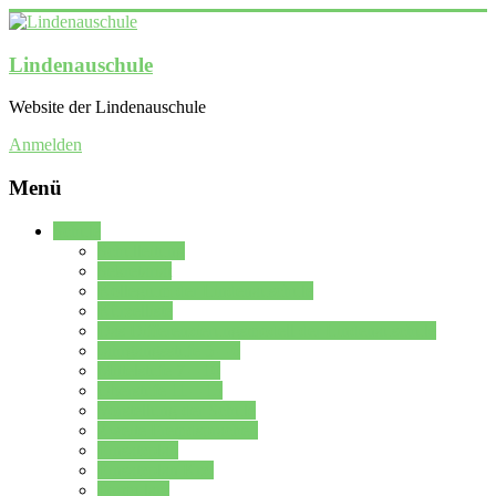
Lindenauschule
Website der Lindenauschule
Anmelden
Menü
Schule
Schulleitung
Sekretariat
Kollegium der Lindenauschule
Kürzelliste
Das Differenzierungsmodell der Lindenauschule
Jahrgangsstufe 5 – 6
Mittelstufe 7 – 10
Oberstufe 11 – 13
Vorstellung der Schule
Zweite Fremdsprachen
Einsatzplan
Einsatzplan Krz.
Formulare