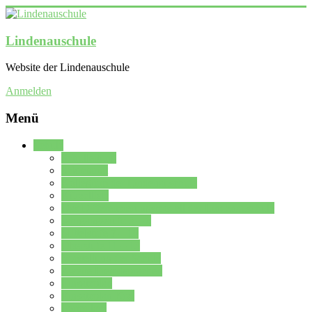
Lindenauschule
Website der Lindenauschule
Anmelden
Menü
Schule
Schulleitung
Sekretariat
Kollegium der Lindenauschule
Kürzelliste
Das Differenzierungsmodell der Lindenauschule
Jahrgangsstufe 5 – 6
Mittelstufe 7 – 10
Oberstufe 11 – 13
Vorstellung der Schule
Zweite Fremdsprachen
Einsatzplan
Einsatzplan Krz.
Formulare