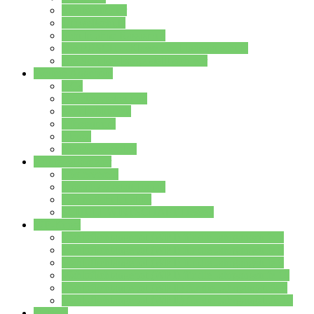
Streitschlichter
Umweltschule
Schule ohne Rassismus
Die PUSCH – Klasse der Lindenauschule
Die Schulseelsorge stellt sich vor
Weitere Angebote
AGs
Ganztagsbetreuung
Schulbibliothek
Infozentrum
Mensa
Mensaspeiseplan
Partner&Förderer
Förderverein
Jugendwerkstatt Hanau
Forum Schulqualität
SCHULEWIRTSCHAFT Hessen
WP-Kurse
Wahlpflichtangebot (WP I) für die Jahrgangstufe 7
Wahlpflichtangebot (WP I) für die Jahrgangstufe 8
Wahlpflichtangebot (WP I) für die Jahrgangstufe 9
Wahlpflichtangebot (WP I) für die Jahrgangstufe 10
Wahlpflichtangebot (WP II) für die Jahrgangstufe 9
Wahlpflichtangebot (WP II) für die Jahrgangstufe 10
Dateien