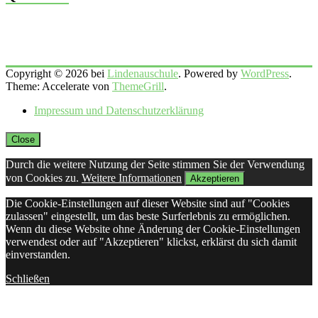
Copyright © 2026 bei
Lindenauschule
. Powered by
WordPress
.
Theme: Accelerate von
ThemeGrill
.
Impressum und Datenschutzerklärung
Close
Durch die weitere Nutzung der Seite stimmen Sie der Verwendung
von Cookies zu.
Weitere Informationen
Akzeptieren
Die Cookie-Einstellungen auf dieser Website sind auf "Cookies
zulassen" eingestellt, um das beste Surferlebnis zu ermöglichen.
Wenn du diese Website ohne Änderung der Cookie-Einstellungen
verwendest oder auf "Akzeptieren" klickst, erklärst du sich damit
einverstanden.
Schließen