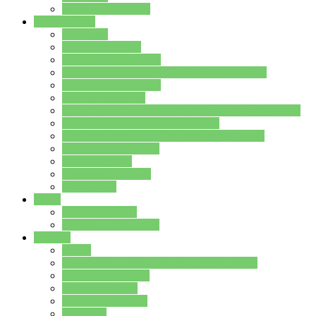
Stundenplan Lehrer
Schüler/innen
Formulare
Schülervertretung
Verbindungslehrkräfte
FAQs zum iPad für Schülerinnen und Schüler
MS Office und Teams
Berufsorientierung
Girls-Day und und Boys-Day (Neue Wege für Jungs)
Berufswegeplanung der Jgst. 8 & 9
Berufsberatung in der Lindenauschule Hanau
Schulsozialpädagogik
Vertretungsplan
Klassenstundenplan
Klausurplan
Eltern
Schulelternbeirat
Schulsozialpädagogik
Projekte
MINT
Verkehrslotsendienst an der Lindenauschule
Denk…mal-Projekt
Sauberkeitspaten
Schulhofgestaltung
Spielebox