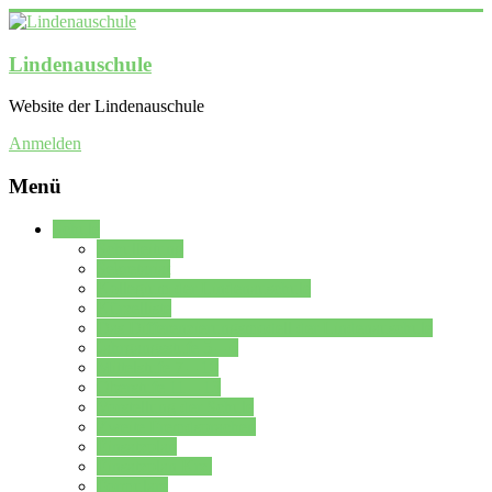
Lindenauschule
Website der Lindenauschule
Anmelden
Menü
Schule
Schulleitung
Sekretariat
Kollegium der Lindenauschule
Kürzelliste
Das Differenzierungsmodell der Lindenauschule
Jahrgangsstufe 5 – 6
Mittelstufe 7 – 10
Oberstufe 11 – 13
Vorstellung der Schule
Zweite Fremdsprachen
Einsatzplan
Einsatzplan Krz.
Formulare