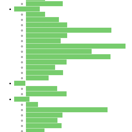
Stundenplan Lehrer
Schüler/innen
Formulare
Schülervertretung
Verbindungslehrkräfte
FAQs zum iPad für Schülerinnen und Schüler
MS Office und Teams
Berufsorientierung
Girls-Day und und Boys-Day (Neue Wege für Jungs)
Berufswegeplanung der Jgst. 8 & 9
Berufsberatung in der Lindenauschule Hanau
Schulsozialpädagogik
Vertretungsplan
Klassenstundenplan
Klausurplan
Eltern
Schulelternbeirat
Schulsozialpädagogik
Projekte
MINT
Verkehrslotsendienst an der Lindenauschule
Denk…mal-Projekt
Sauberkeitspaten
Schulhofgestaltung
Spielebox