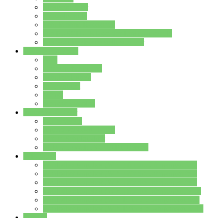
Streitschlichter
Umweltschule
Schule ohne Rassismus
Die PUSCH – Klasse der Lindenauschule
Die Schulseelsorge stellt sich vor
Weitere Angebote
AGs
Ganztagsbetreuung
Schulbibliothek
Infozentrum
Mensa
Mensaspeiseplan
Partner&Förderer
Förderverein
Jugendwerkstatt Hanau
Forum Schulqualität
SCHULEWIRTSCHAFT Hessen
WP-Kurse
Wahlpflichtangebot (WP I) für die Jahrgangstufe 7
Wahlpflichtangebot (WP I) für die Jahrgangstufe 8
Wahlpflichtangebot (WP I) für die Jahrgangstufe 9
Wahlpflichtangebot (WP I) für die Jahrgangstufe 10
Wahlpflichtangebot (WP II) für die Jahrgangstufe 9
Wahlpflichtangebot (WP II) für die Jahrgangstufe 10
Dateien