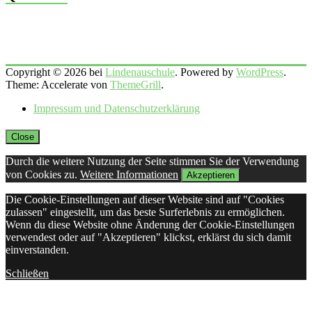
Copyright © 2026 bei
Lindenauschule
. Powered by
WordPress
.
Theme: Accelerate von
ThemeGrill
.
Impressum und Datenschutzerklärung
Close
Durch die weitere Nutzung der Seite stimmen Sie der Verwendung
von Cookies zu.
Weitere Informationen
Akzeptieren
Die Cookie-Einstellungen auf dieser Website sind auf "Cookies
zulassen" eingestellt, um das beste Surferlebnis zu ermöglichen.
Wenn du diese Website ohne Änderung der Cookie-Einstellungen
verwendest oder auf "Akzeptieren" klickst, erklärst du sich damit
einverstanden.
Schließen