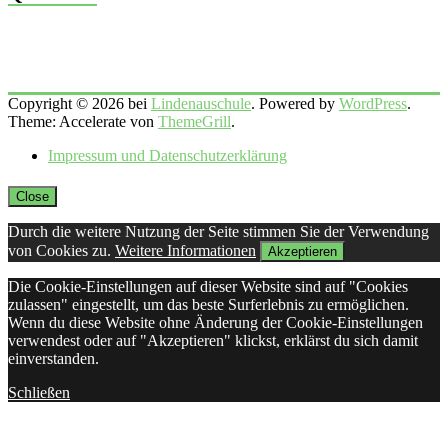
Copyright © 2026 bei
Lindenauschule
. Powered by
WordPress
.
Theme: Accelerate von
ThemeGrill
.
Impressum und Datenschutzerklärung
Close
Durch die weitere Nutzung der Seite stimmen Sie der Verwendung
von Cookies zu.
Weitere Informationen
Akzeptieren
Die Cookie-Einstellungen auf dieser Website sind auf "Cookies
zulassen" eingestellt, um das beste Surferlebnis zu ermöglichen.
Wenn du diese Website ohne Änderung der Cookie-Einstellungen
verwendest oder auf "Akzeptieren" klickst, erklärst du sich damit
einverstanden.
Schließen