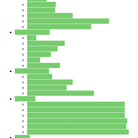
Streitschlichter
Umweltschule
Schule ohne Rassismus
Die PUSCH – Klasse der Lindenauschule
Die Schulseelsorge stellt sich vor
Weitere Angebote
AGs
Ganztagsbetreuung
Schulbibliothek
Infozentrum
Mensa
Mensaspeiseplan
Partner&Förderer
Förderverein
Jugendwerkstatt Hanau
Forum Schulqualität
SCHULEWIRTSCHAFT Hessen
WP-Kurse
Wahlpflichtangebot (WP I) für die Jahrgangstufe 7
Wahlpflichtangebot (WP I) für die Jahrgangstufe 8
Wahlpflichtangebot (WP I) für die Jahrgangstufe 9
Wahlpflichtangebot (WP I) für die Jahrgangstufe 10
Wahlpflichtangebot (WP II) für die Jahrgangstufe 9
Wahlpflichtangebot (WP II) für die Jahrgangstufe 10
Dateien