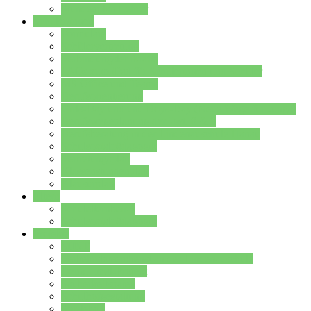
Stundenplan Lehrer
Schüler/innen
Formulare
Schülervertretung
Verbindungslehrkräfte
FAQs zum iPad für Schülerinnen und Schüler
MS Office und Teams
Berufsorientierung
Girls-Day und und Boys-Day (Neue Wege für Jungs)
Berufswegeplanung der Jgst. 8 & 9
Berufsberatung in der Lindenauschule Hanau
Schulsozialpädagogik
Vertretungsplan
Klassenstundenplan
Klausurplan
Eltern
Schulelternbeirat
Schulsozialpädagogik
Projekte
MINT
Verkehrslotsendienst an der Lindenauschule
Denk…mal-Projekt
Sauberkeitspaten
Schulhofgestaltung
Spielebox