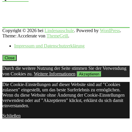
Copyright © 2026 bei
Lindenauschule
. Powered by
WordPress
.
Theme: Accelerate von
ThemeGrill
.
Impressum und Datenschutzerklärung
Close
Durch die weitere Nutzung der Seite stimmen Sie der Verwendung
von Cookies zu.
Weitere Informationen
Akzeptieren
Die Cookie-Einstellungen auf dieser Website sind auf "Cookies
zulassen" eingestellt, um das beste Surferlebnis zu ermöglichen.
Wenn du diese Website ohne Änderung der Cookie-Einstellungen
verwendest oder auf "Akzeptieren" klickst, erklärst du sich damit
einverstanden.
Schließen