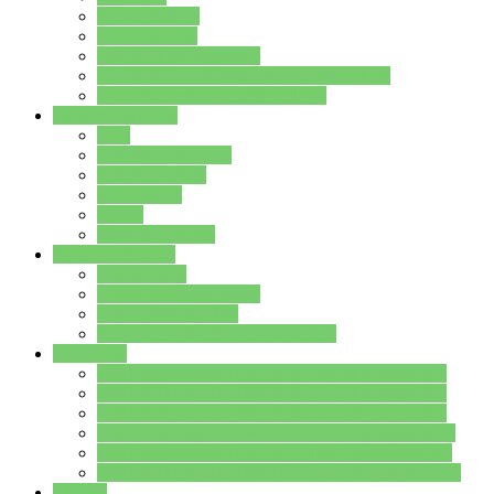
Streitschlichter
Umweltschule
Schule ohne Rassismus
Die PUSCH – Klasse der Lindenauschule
Die Schulseelsorge stellt sich vor
Weitere Angebote
AGs
Ganztagsbetreuung
Schulbibliothek
Infozentrum
Mensa
Mensaspeiseplan
Partner&Förderer
Förderverein
Jugendwerkstatt Hanau
Forum Schulqualität
SCHULEWIRTSCHAFT Hessen
WP-Kurse
Wahlpflichtangebot (WP I) für die Jahrgangstufe 7
Wahlpflichtangebot (WP I) für die Jahrgangstufe 8
Wahlpflichtangebot (WP I) für die Jahrgangstufe 9
Wahlpflichtangebot (WP I) für die Jahrgangstufe 10
Wahlpflichtangebot (WP II) für die Jahrgangstufe 9
Wahlpflichtangebot (WP II) für die Jahrgangstufe 10
Dateien