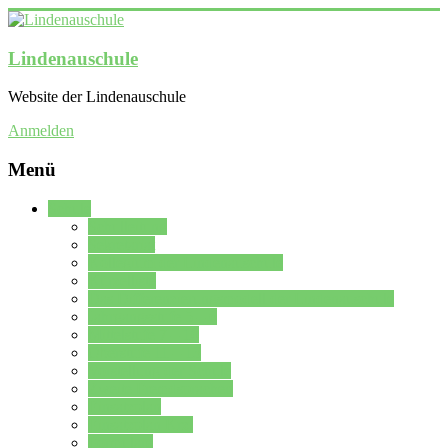
Lindenauschule
Website der Lindenauschule
Anmelden
Menü
Schule
Schulleitung
Sekretariat
Kollegium der Lindenauschule
Kürzelliste
Das Differenzierungsmodell der Lindenauschule
Jahrgangsstufe 5 – 6
Mittelstufe 7 – 10
Oberstufe 11 – 13
Vorstellung der Schule
Zweite Fremdsprachen
Einsatzplan
Einsatzplan Krz.
Formulare