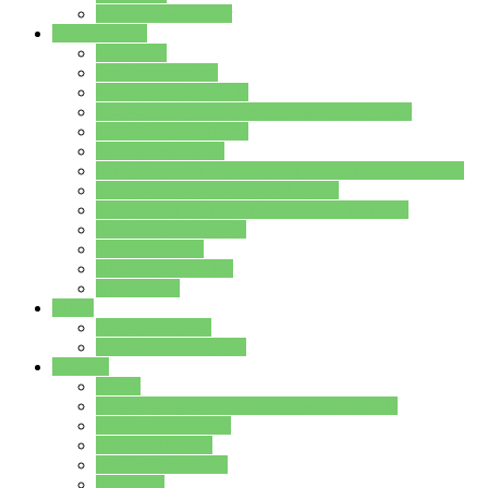
Stundenplan Lehrer
Schüler/innen
Formulare
Schülervertretung
Verbindungslehrkräfte
FAQs zum iPad für Schülerinnen und Schüler
MS Office und Teams
Berufsorientierung
Girls-Day und und Boys-Day (Neue Wege für Jungs)
Berufswegeplanung der Jgst. 8 & 9
Berufsberatung in der Lindenauschule Hanau
Schulsozialpädagogik
Vertretungsplan
Klassenstundenplan
Klausurplan
Eltern
Schulelternbeirat
Schulsozialpädagogik
Projekte
MINT
Verkehrslotsendienst an der Lindenauschule
Denk…mal-Projekt
Sauberkeitspaten
Schulhofgestaltung
Spielebox