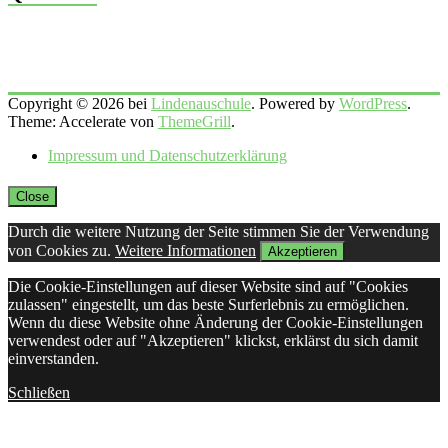
Copyright © 2026 bei
Lindenauschule
. Powered by
WordPress
.
Theme: Accelerate von
ThemeGrill
.
Impressum und Datenschutzerklärung
Close
Durch die weitere Nutzung der Seite stimmen Sie der Verwendung
von Cookies zu.
Weitere Informationen
Akzeptieren
Die Cookie-Einstellungen auf dieser Website sind auf "Cookies
zulassen" eingestellt, um das beste Surferlebnis zu ermöglichen.
Wenn du diese Website ohne Änderung der Cookie-Einstellungen
verwendest oder auf "Akzeptieren" klickst, erklärst du sich damit
einverstanden.
Schließen