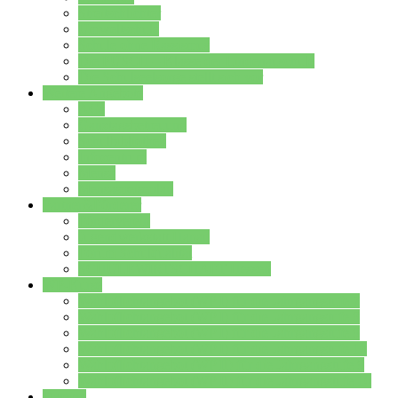
Streitschlichter
Umweltschule
Schule ohne Rassismus
Die PUSCH – Klasse der Lindenauschule
Die Schulseelsorge stellt sich vor
Weitere Angebote
AGs
Ganztagsbetreuung
Schulbibliothek
Infozentrum
Mensa
Mensaspeiseplan
Partner&Förderer
Förderverein
Jugendwerkstatt Hanau
Forum Schulqualität
SCHULEWIRTSCHAFT Hessen
WP-Kurse
Wahlpflichtangebot (WP I) für die Jahrgangstufe 7
Wahlpflichtangebot (WP I) für die Jahrgangstufe 8
Wahlpflichtangebot (WP I) für die Jahrgangstufe 9
Wahlpflichtangebot (WP I) für die Jahrgangstufe 10
Wahlpflichtangebot (WP II) für die Jahrgangstufe 9
Wahlpflichtangebot (WP II) für die Jahrgangstufe 10
Dateien