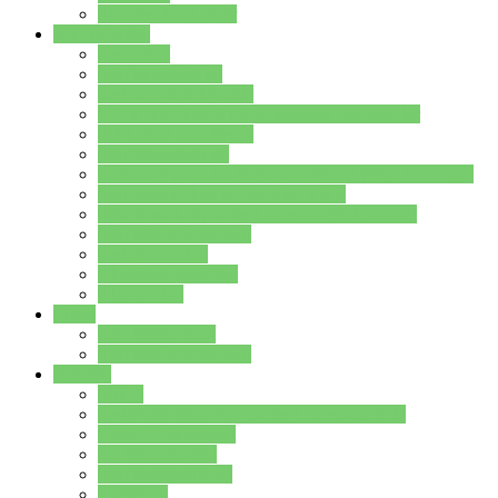
Stundenplan Lehrer
Schüler/innen
Formulare
Schülervertretung
Verbindungslehrkräfte
FAQs zum iPad für Schülerinnen und Schüler
MS Office und Teams
Berufsorientierung
Girls-Day und und Boys-Day (Neue Wege für Jungs)
Berufswegeplanung der Jgst. 8 & 9
Berufsberatung in der Lindenauschule Hanau
Schulsozialpädagogik
Vertretungsplan
Klassenstundenplan
Klausurplan
Eltern
Schulelternbeirat
Schulsozialpädagogik
Projekte
MINT
Verkehrslotsendienst an der Lindenauschule
Denk…mal-Projekt
Sauberkeitspaten
Schulhofgestaltung
Spielebox