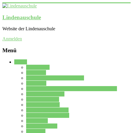
Lindenauschule
Website der Lindenauschule
Anmelden
Menü
Schule
Schulleitung
Sekretariat
Kollegium der Lindenauschule
Kürzelliste
Das Differenzierungsmodell der Lindenauschule
Jahrgangsstufe 5 – 6
Mittelstufe 7 – 10
Oberstufe 11 – 13
Vorstellung der Schule
Zweite Fremdsprachen
Einsatzplan
Einsatzplan Krz.
Formulare