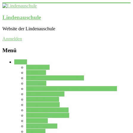
Lindenauschule
Website der Lindenauschule
Anmelden
Menü
Schule
Schulleitung
Sekretariat
Kollegium der Lindenauschule
Kürzelliste
Das Differenzierungsmodell der Lindenauschule
Jahrgangsstufe 5 – 6
Mittelstufe 7 – 10
Oberstufe 11 – 13
Vorstellung der Schule
Zweite Fremdsprachen
Einsatzplan
Einsatzplan Krz.
Formulare