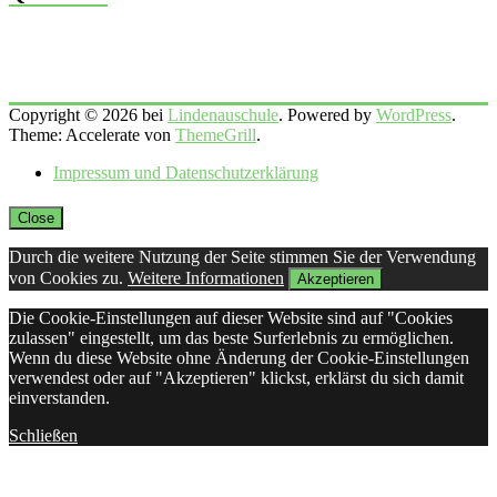
Copyright © 2026 bei
Lindenauschule
. Powered by
WordPress
.
Theme: Accelerate von
ThemeGrill
.
Impressum und Datenschutzerklärung
Close
Durch die weitere Nutzung der Seite stimmen Sie der Verwendung
von Cookies zu.
Weitere Informationen
Akzeptieren
Die Cookie-Einstellungen auf dieser Website sind auf "Cookies
zulassen" eingestellt, um das beste Surferlebnis zu ermöglichen.
Wenn du diese Website ohne Änderung der Cookie-Einstellungen
verwendest oder auf "Akzeptieren" klickst, erklärst du sich damit
einverstanden.
Schließen