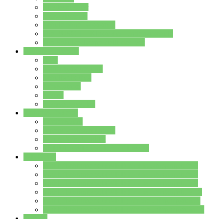
Streitschlichter
Umweltschule
Schule ohne Rassismus
Die PUSCH – Klasse der Lindenauschule
Die Schulseelsorge stellt sich vor
Weitere Angebote
AGs
Ganztagsbetreuung
Schulbibliothek
Infozentrum
Mensa
Mensaspeiseplan
Partner&Förderer
Förderverein
Jugendwerkstatt Hanau
Forum Schulqualität
SCHULEWIRTSCHAFT Hessen
WP-Kurse
Wahlpflichtangebot (WP I) für die Jahrgangstufe 7
Wahlpflichtangebot (WP I) für die Jahrgangstufe 8
Wahlpflichtangebot (WP I) für die Jahrgangstufe 9
Wahlpflichtangebot (WP I) für die Jahrgangstufe 10
Wahlpflichtangebot (WP II) für die Jahrgangstufe 9
Wahlpflichtangebot (WP II) für die Jahrgangstufe 10
Dateien