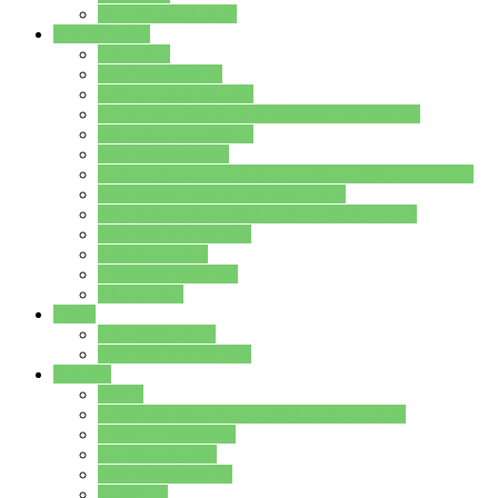
Stundenplan Lehrer
Schüler/innen
Formulare
Schülervertretung
Verbindungslehrkräfte
FAQs zum iPad für Schülerinnen und Schüler
MS Office und Teams
Berufsorientierung
Girls-Day und und Boys-Day (Neue Wege für Jungs)
Berufswegeplanung der Jgst. 8 & 9
Berufsberatung in der Lindenauschule Hanau
Schulsozialpädagogik
Vertretungsplan
Klassenstundenplan
Klausurplan
Eltern
Schulelternbeirat
Schulsozialpädagogik
Projekte
MINT
Verkehrslotsendienst an der Lindenauschule
Denk…mal-Projekt
Sauberkeitspaten
Schulhofgestaltung
Spielebox