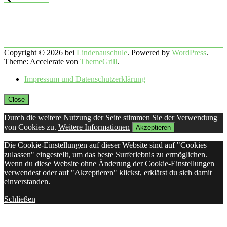
Copyright © 2026 bei
Lindenauschule
. Powered by
WordPress
.
Theme: Accelerate von
ThemeGrill
.
Impressum und Datenschutzerklärung
Close
Durch die weitere Nutzung der Seite stimmen Sie der Verwendung
von Cookies zu.
Weitere Informationen
Akzeptieren
Die Cookie-Einstellungen auf dieser Website sind auf "Cookies
zulassen" eingestellt, um das beste Surferlebnis zu ermöglichen.
Wenn du diese Website ohne Änderung der Cookie-Einstellungen
verwendest oder auf "Akzeptieren" klickst, erklärst du sich damit
einverstanden.
Schließen