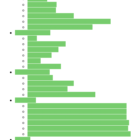
Streitschlichter
Umweltschule
Schule ohne Rassismus
Die PUSCH – Klasse der Lindenauschule
Die Schulseelsorge stellt sich vor
Weitere Angebote
AGs
Ganztagsbetreuung
Schulbibliothek
Infozentrum
Mensa
Mensaspeiseplan
Partner&Förderer
Förderverein
Jugendwerkstatt Hanau
Forum Schulqualität
SCHULEWIRTSCHAFT Hessen
WP-Kurse
Wahlpflichtangebot (WP I) für die Jahrgangstufe 7
Wahlpflichtangebot (WP I) für die Jahrgangstufe 8
Wahlpflichtangebot (WP I) für die Jahrgangstufe 9
Wahlpflichtangebot (WP I) für die Jahrgangstufe 10
Wahlpflichtangebot (WP II) für die Jahrgangstufe 9
Wahlpflichtangebot (WP II) für die Jahrgangstufe 10
Dateien