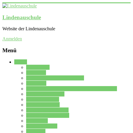
Lindenauschule
Website der Lindenauschule
Anmelden
Menü
Schule
Schulleitung
Sekretariat
Kollegium der Lindenauschule
Kürzelliste
Das Differenzierungsmodell der Lindenauschule
Jahrgangsstufe 5 – 6
Mittelstufe 7 – 10
Oberstufe 11 – 13
Vorstellung der Schule
Zweite Fremdsprachen
Einsatzplan
Einsatzplan Krz.
Formulare