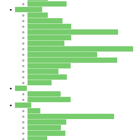
Stundenplan Lehrer
Schüler/innen
Formulare
Schülervertretung
Verbindungslehrkräfte
FAQs zum iPad für Schülerinnen und Schüler
MS Office und Teams
Berufsorientierung
Girls-Day und und Boys-Day (Neue Wege für Jungs)
Berufswegeplanung der Jgst. 8 & 9
Berufsberatung in der Lindenauschule Hanau
Schulsozialpädagogik
Vertretungsplan
Klassenstundenplan
Klausurplan
Eltern
Schulelternbeirat
Schulsozialpädagogik
Projekte
MINT
Verkehrslotsendienst an der Lindenauschule
Denk…mal-Projekt
Sauberkeitspaten
Schulhofgestaltung
Spielebox