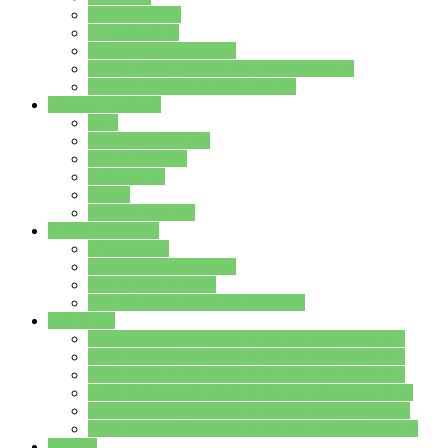
Streitschlichter
Umweltschule
Schule ohne Rassismus
Die PUSCH – Klasse der Lindenauschule
Die Schulseelsorge stellt sich vor
Weitere Angebote
AGs
Ganztagsbetreuung
Schulbibliothek
Infozentrum
Mensa
Mensaspeiseplan
Partner&Förderer
Förderverein
Jugendwerkstatt Hanau
Forum Schulqualität
SCHULEWIRTSCHAFT Hessen
WP-Kurse
Wahlpflichtangebot (WP I) für die Jahrgangstufe 7
Wahlpflichtangebot (WP I) für die Jahrgangstufe 8
Wahlpflichtangebot (WP I) für die Jahrgangstufe 9
Wahlpflichtangebot (WP I) für die Jahrgangstufe 10
Wahlpflichtangebot (WP II) für die Jahrgangstufe 9
Wahlpflichtangebot (WP II) für die Jahrgangstufe 10
Dateien