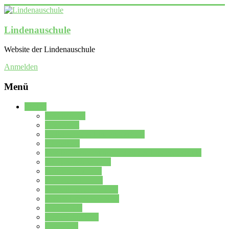
Lindenauschule
Website der Lindenauschule
Anmelden
Menü
Schule
Schulleitung
Sekretariat
Kollegium der Lindenauschule
Kürzelliste
Das Differenzierungsmodell der Lindenauschule
Jahrgangsstufe 5 – 6
Mittelstufe 7 – 10
Oberstufe 11 – 13
Vorstellung der Schule
Zweite Fremdsprachen
Einsatzplan
Einsatzplan Krz.
Formulare