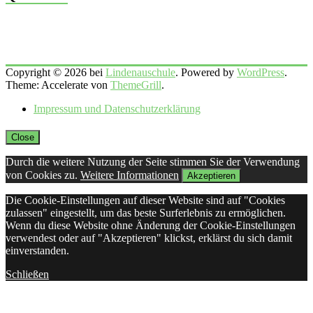
Copyright © 2026 bei
Lindenauschule
. Powered by
WordPress
.
Theme: Accelerate von
ThemeGrill
.
Impressum und Datenschutzerklärung
Close
Durch die weitere Nutzung der Seite stimmen Sie der Verwendung
von Cookies zu.
Weitere Informationen
Akzeptieren
Die Cookie-Einstellungen auf dieser Website sind auf "Cookies
zulassen" eingestellt, um das beste Surferlebnis zu ermöglichen.
Wenn du diese Website ohne Änderung der Cookie-Einstellungen
verwendest oder auf "Akzeptieren" klickst, erklärst du sich damit
einverstanden.
Schließen