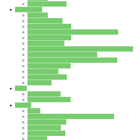
Stundenplan Lehrer
Schüler/innen
Formulare
Schülervertretung
Verbindungslehrkräfte
FAQs zum iPad für Schülerinnen und Schüler
MS Office und Teams
Berufsorientierung
Girls-Day und und Boys-Day (Neue Wege für Jungs)
Berufswegeplanung der Jgst. 8 & 9
Berufsberatung in der Lindenauschule Hanau
Schulsozialpädagogik
Vertretungsplan
Klassenstundenplan
Klausurplan
Eltern
Schulelternbeirat
Schulsozialpädagogik
Projekte
MINT
Verkehrslotsendienst an der Lindenauschule
Denk…mal-Projekt
Sauberkeitspaten
Schulhofgestaltung
Spielebox