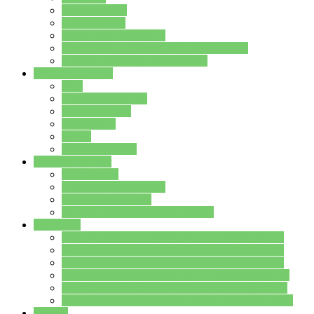
Streitschlichter
Umweltschule
Schule ohne Rassismus
Die PUSCH – Klasse der Lindenauschule
Die Schulseelsorge stellt sich vor
Weitere Angebote
AGs
Ganztagsbetreuung
Schulbibliothek
Infozentrum
Mensa
Mensaspeiseplan
Partner&Förderer
Förderverein
Jugendwerkstatt Hanau
Forum Schulqualität
SCHULEWIRTSCHAFT Hessen
WP-Kurse
Wahlpflichtangebot (WP I) für die Jahrgangstufe 7
Wahlpflichtangebot (WP I) für die Jahrgangstufe 8
Wahlpflichtangebot (WP I) für die Jahrgangstufe 9
Wahlpflichtangebot (WP I) für die Jahrgangstufe 10
Wahlpflichtangebot (WP II) für die Jahrgangstufe 9
Wahlpflichtangebot (WP II) für die Jahrgangstufe 10
Dateien