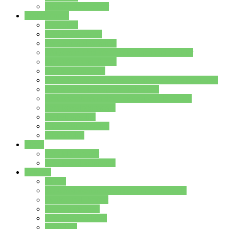
Stundenplan Lehrer
Schüler/innen
Formulare
Schülervertretung
Verbindungslehrkräfte
FAQs zum iPad für Schülerinnen und Schüler
MS Office und Teams
Berufsorientierung
Girls-Day und und Boys-Day (Neue Wege für Jungs)
Berufswegeplanung der Jgst. 8 & 9
Berufsberatung in der Lindenauschule Hanau
Schulsozialpädagogik
Vertretungsplan
Klassenstundenplan
Klausurplan
Eltern
Schulelternbeirat
Schulsozialpädagogik
Projekte
MINT
Verkehrslotsendienst an der Lindenauschule
Denk…mal-Projekt
Sauberkeitspaten
Schulhofgestaltung
Spielebox