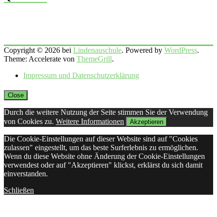
Copyright © 2026 bei
Lindenauschule
. Powered by
WordPress
.
Theme: Accelerate von
ThemeGrill
.
Impressum und Datenschutzerklärung
Close
Durch die weitere Nutzung der Seite stimmen Sie der Verwendung
von Cookies zu.
Weitere Informationen
Akzeptieren
Die Cookie-Einstellungen auf dieser Website sind auf "Cookies
zulassen" eingestellt, um das beste Surferlebnis zu ermöglichen.
Wenn du diese Website ohne Änderung der Cookie-Einstellungen
verwendest oder auf "Akzeptieren" klickst, erklärst du sich damit
einverstanden.
Schließen