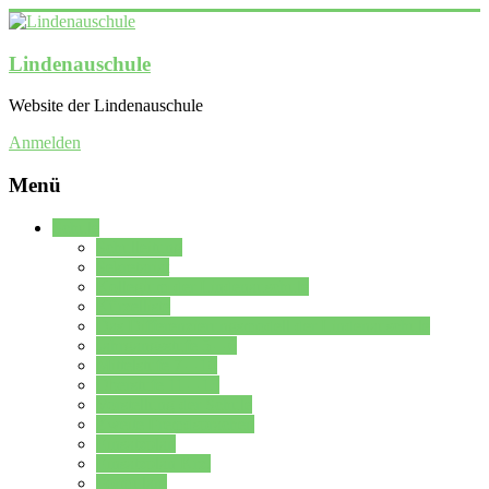
Lindenauschule
Website der Lindenauschule
Anmelden
Menü
Schule
Schulleitung
Sekretariat
Kollegium der Lindenauschule
Kürzelliste
Das Differenzierungsmodell der Lindenauschule
Jahrgangsstufe 5 – 6
Mittelstufe 7 – 10
Oberstufe 11 – 13
Vorstellung der Schule
Zweite Fremdsprachen
Einsatzplan
Einsatzplan Krz.
Formulare