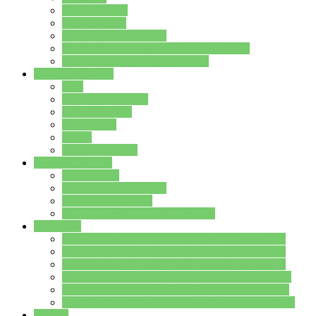
Streitschlichter
Umweltschule
Schule ohne Rassismus
Die PUSCH – Klasse der Lindenauschule
Die Schulseelsorge stellt sich vor
Weitere Angebote
AGs
Ganztagsbetreuung
Schulbibliothek
Infozentrum
Mensa
Mensaspeiseplan
Partner&Förderer
Förderverein
Jugendwerkstatt Hanau
Forum Schulqualität
SCHULEWIRTSCHAFT Hessen
WP-Kurse
Wahlpflichtangebot (WP I) für die Jahrgangstufe 7
Wahlpflichtangebot (WP I) für die Jahrgangstufe 8
Wahlpflichtangebot (WP I) für die Jahrgangstufe 9
Wahlpflichtangebot (WP I) für die Jahrgangstufe 10
Wahlpflichtangebot (WP II) für die Jahrgangstufe 9
Wahlpflichtangebot (WP II) für die Jahrgangstufe 10
Dateien