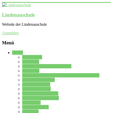
Lindenauschule
Website der Lindenauschule
Anmelden
Menü
Schule
Schulleitung
Sekretariat
Kollegium der Lindenauschule
Kürzelliste
Das Differenzierungsmodell der Lindenauschule
Jahrgangsstufe 5 – 6
Mittelstufe 7 – 10
Oberstufe 11 – 13
Vorstellung der Schule
Zweite Fremdsprachen
Einsatzplan
Einsatzplan Krz.
Formulare