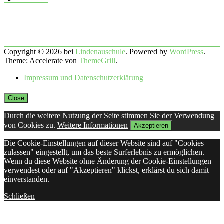
Copyright © 2026 bei
Lindenauschule
. Powered by
WordPress
.
Theme: Accelerate von
ThemeGrill
.
Impressum und Datenschutzerklärung
Close
Durch die weitere Nutzung der Seite stimmen Sie der Verwendung
von Cookies zu.
Weitere Informationen
Akzeptieren
Die Cookie-Einstellungen auf dieser Website sind auf "Cookies
zulassen" eingestellt, um das beste Surferlebnis zu ermöglichen.
Wenn du diese Website ohne Änderung der Cookie-Einstellungen
verwendest oder auf "Akzeptieren" klickst, erklärst du sich damit
einverstanden.
Schließen