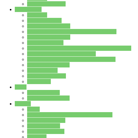
Stundenplan Lehrer
Schüler/innen
Formulare
Schülervertretung
Verbindungslehrkräfte
FAQs zum iPad für Schülerinnen und Schüler
MS Office und Teams
Berufsorientierung
Girls-Day und und Boys-Day (Neue Wege für Jungs)
Berufswegeplanung der Jgst. 8 & 9
Berufsberatung in der Lindenauschule Hanau
Schulsozialpädagogik
Vertretungsplan
Klassenstundenplan
Klausurplan
Eltern
Schulelternbeirat
Schulsozialpädagogik
Projekte
MINT
Verkehrslotsendienst an der Lindenauschule
Denk…mal-Projekt
Sauberkeitspaten
Schulhofgestaltung
Spielebox