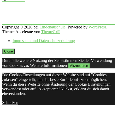
Copyright © 2026 bei
Lindenauschule
. Powered by
WordPress
.
Theme: Accelerate von
ThemeGrill
.
Impressum und Datenschutzerklärung
Close
Durch die weitere Nutzung der Seite stimmen Sie der Verwendung
von Cookies zu.
Weitere Informationen
Akzeptieren
Die Cookie-Einstellungen auf dieser Website sind auf "Cookies
zulassen" eingestellt, um das beste Surferlebnis zu ermöglichen.
Wenn du diese Website ohne Änderung der Cookie-Einstellungen
verwendest oder auf "Akzeptieren" klickst, erklärst du sich damit
einverstanden.
Schließen