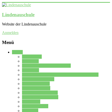
Lindenauschule
Website der Lindenauschule
Anmelden
Menü
Schule
Schulleitung
Sekretariat
Kollegium der Lindenauschule
Kürzelliste
Das Differenzierungsmodell der Lindenauschule
Jahrgangsstufe 5 – 6
Mittelstufe 7 – 10
Oberstufe 11 – 13
Vorstellung der Schule
Zweite Fremdsprachen
Einsatzplan
Einsatzplan Krz.
Formulare