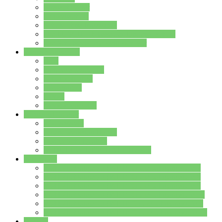
Streitschlichter
Umweltschule
Schule ohne Rassismus
Die PUSCH – Klasse der Lindenauschule
Die Schulseelsorge stellt sich vor
Weitere Angebote
AGs
Ganztagsbetreuung
Schulbibliothek
Infozentrum
Mensa
Mensaspeiseplan
Partner&Förderer
Förderverein
Jugendwerkstatt Hanau
Forum Schulqualität
SCHULEWIRTSCHAFT Hessen
WP-Kurse
Wahlpflichtangebot (WP I) für die Jahrgangstufe 7
Wahlpflichtangebot (WP I) für die Jahrgangstufe 8
Wahlpflichtangebot (WP I) für die Jahrgangstufe 9
Wahlpflichtangebot (WP I) für die Jahrgangstufe 10
Wahlpflichtangebot (WP II) für die Jahrgangstufe 9
Wahlpflichtangebot (WP II) für die Jahrgangstufe 10
Dateien