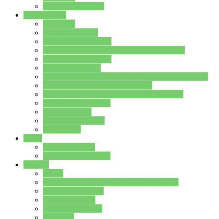
Stundenplan Lehrer
Schüler/innen
Formulare
Schülervertretung
Verbindungslehrkräfte
FAQs zum iPad für Schülerinnen und Schüler
MS Office und Teams
Berufsorientierung
Girls-Day und und Boys-Day (Neue Wege für Jungs)
Berufswegeplanung der Jgst. 8 & 9
Berufsberatung in der Lindenauschule Hanau
Schulsozialpädagogik
Vertretungsplan
Klassenstundenplan
Klausurplan
Eltern
Schulelternbeirat
Schulsozialpädagogik
Projekte
MINT
Verkehrslotsendienst an der Lindenauschule
Denk…mal-Projekt
Sauberkeitspaten
Schulhofgestaltung
Spielebox