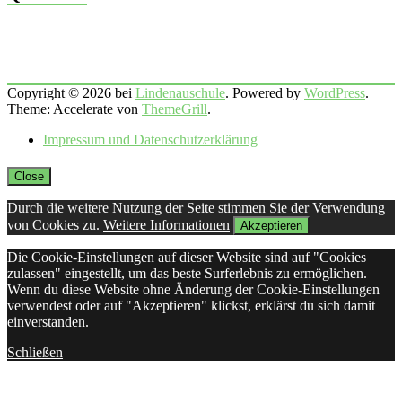
Copyright © 2026 bei
Lindenauschule
. Powered by
WordPress
.
Theme: Accelerate von
ThemeGrill
.
Impressum und Datenschutzerklärung
Close
Durch die weitere Nutzung der Seite stimmen Sie der Verwendung
von Cookies zu.
Weitere Informationen
Akzeptieren
Die Cookie-Einstellungen auf dieser Website sind auf "Cookies
zulassen" eingestellt, um das beste Surferlebnis zu ermöglichen.
Wenn du diese Website ohne Änderung der Cookie-Einstellungen
verwendest oder auf "Akzeptieren" klickst, erklärst du sich damit
einverstanden.
Schließen