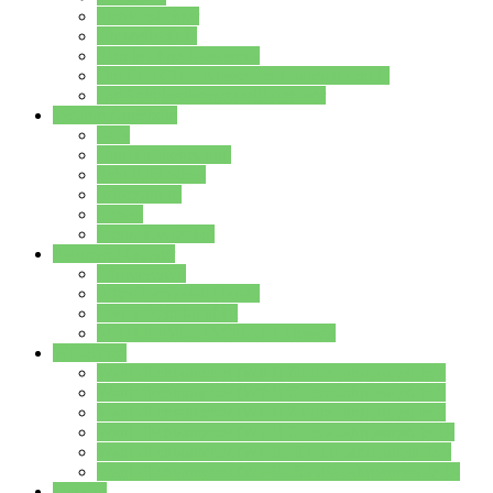
Streitschlichter
Umweltschule
Schule ohne Rassismus
Die PUSCH – Klasse der Lindenauschule
Die Schulseelsorge stellt sich vor
Weitere Angebote
AGs
Ganztagsbetreuung
Schulbibliothek
Infozentrum
Mensa
Mensaspeiseplan
Partner&Förderer
Förderverein
Jugendwerkstatt Hanau
Forum Schulqualität
SCHULEWIRTSCHAFT Hessen
WP-Kurse
Wahlpflichtangebot (WP I) für die Jahrgangstufe 7
Wahlpflichtangebot (WP I) für die Jahrgangstufe 8
Wahlpflichtangebot (WP I) für die Jahrgangstufe 9
Wahlpflichtangebot (WP I) für die Jahrgangstufe 10
Wahlpflichtangebot (WP II) für die Jahrgangstufe 9
Wahlpflichtangebot (WP II) für die Jahrgangstufe 10
Dateien