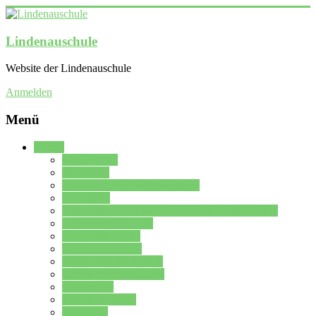
Lindenauschule
Website der Lindenauschule
Anmelden
Menü
Schule
Schulleitung
Sekretariat
Kollegium der Lindenauschule
Kürzelliste
Das Differenzierungsmodell der Lindenauschule
Jahrgangsstufe 5 – 6
Mittelstufe 7 – 10
Oberstufe 11 – 13
Vorstellung der Schule
Zweite Fremdsprachen
Einsatzplan
Einsatzplan Krz.
Formulare