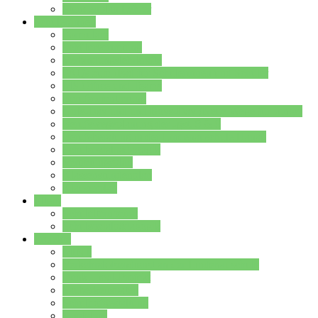
Stundenplan Lehrer
Schüler/innen
Formulare
Schülervertretung
Verbindungslehrkräfte
FAQs zum iPad für Schülerinnen und Schüler
MS Office und Teams
Berufsorientierung
Girls-Day und und Boys-Day (Neue Wege für Jungs)
Berufswegeplanung der Jgst. 8 & 9
Berufsberatung in der Lindenauschule Hanau
Schulsozialpädagogik
Vertretungsplan
Klassenstundenplan
Klausurplan
Eltern
Schulelternbeirat
Schulsozialpädagogik
Projekte
MINT
Verkehrslotsendienst an der Lindenauschule
Denk…mal-Projekt
Sauberkeitspaten
Schulhofgestaltung
Spielebox