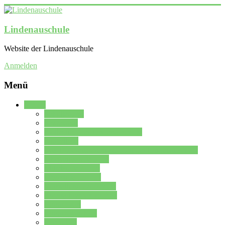
Lindenauschule
Website der Lindenauschule
Anmelden
Menü
Schule
Schulleitung
Sekretariat
Kollegium der Lindenauschule
Kürzelliste
Das Differenzierungsmodell der Lindenauschule
Jahrgangsstufe 5 – 6
Mittelstufe 7 – 10
Oberstufe 11 – 13
Vorstellung der Schule
Zweite Fremdsprachen
Einsatzplan
Einsatzplan Krz.
Formulare