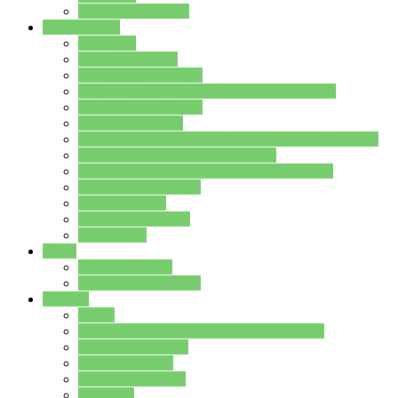
Stundenplan Lehrer
Schüler/innen
Formulare
Schülervertretung
Verbindungslehrkräfte
FAQs zum iPad für Schülerinnen und Schüler
MS Office und Teams
Berufsorientierung
Girls-Day und und Boys-Day (Neue Wege für Jungs)
Berufswegeplanung der Jgst. 8 & 9
Berufsberatung in der Lindenauschule Hanau
Schulsozialpädagogik
Vertretungsplan
Klassenstundenplan
Klausurplan
Eltern
Schulelternbeirat
Schulsozialpädagogik
Projekte
MINT
Verkehrslotsendienst an der Lindenauschule
Denk…mal-Projekt
Sauberkeitspaten
Schulhofgestaltung
Spielebox