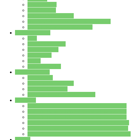
Streitschlichter
Umweltschule
Schule ohne Rassismus
Die PUSCH – Klasse der Lindenauschule
Die Schulseelsorge stellt sich vor
Weitere Angebote
AGs
Ganztagsbetreuung
Schulbibliothek
Infozentrum
Mensa
Mensaspeiseplan
Partner&Förderer
Förderverein
Jugendwerkstatt Hanau
Forum Schulqualität
SCHULEWIRTSCHAFT Hessen
WP-Kurse
Wahlpflichtangebot (WP I) für die Jahrgangstufe 7
Wahlpflichtangebot (WP I) für die Jahrgangstufe 8
Wahlpflichtangebot (WP I) für die Jahrgangstufe 9
Wahlpflichtangebot (WP I) für die Jahrgangstufe 10
Wahlpflichtangebot (WP II) für die Jahrgangstufe 9
Wahlpflichtangebot (WP II) für die Jahrgangstufe 10
Dateien