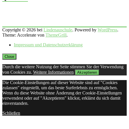
Copyright © 2026 bei
Lindenauschule
. Powered by
WordPress
.
Theme: Accelerate von
ThemeGrill
.
Impressum und Datenschutzerklärung
Close
Durch die weitere Nutzung der Seite stimmen Sie der Verwendung
von Cookies zu.
Weitere Informationen
Akzeptieren
Die Cookie-Einstellungen auf dieser Website sind auf "Cookies
zulassen" eingestellt, um das beste Surferlebnis zu ermöglichen.
Wenn du diese Website ohne Änderung der Cookie-Einstellungen
verwendest oder auf "Akzeptieren" klickst, erklärst du sich damit
einverstanden.
Schließen