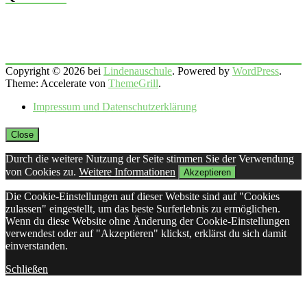
Copyright © 2026 bei
Lindenauschule
. Powered by
WordPress
.
Theme: Accelerate von
ThemeGrill
.
Impressum und Datenschutzerklärung
Close
Durch die weitere Nutzung der Seite stimmen Sie der Verwendung
von Cookies zu.
Weitere Informationen
Akzeptieren
Die Cookie-Einstellungen auf dieser Website sind auf "Cookies
zulassen" eingestellt, um das beste Surferlebnis zu ermöglichen.
Wenn du diese Website ohne Änderung der Cookie-Einstellungen
verwendest oder auf "Akzeptieren" klickst, erklärst du sich damit
einverstanden.
Schließen