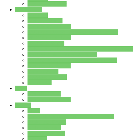
Stundenplan Lehrer
Schüler/innen
Formulare
Schülervertretung
Verbindungslehrkräfte
FAQs zum iPad für Schülerinnen und Schüler
MS Office und Teams
Berufsorientierung
Girls-Day und und Boys-Day (Neue Wege für Jungs)
Berufswegeplanung der Jgst. 8 & 9
Berufsberatung in der Lindenauschule Hanau
Schulsozialpädagogik
Vertretungsplan
Klassenstundenplan
Klausurplan
Eltern
Schulelternbeirat
Schulsozialpädagogik
Projekte
MINT
Verkehrslotsendienst an der Lindenauschule
Denk…mal-Projekt
Sauberkeitspaten
Schulhofgestaltung
Spielebox