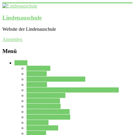
Lindenauschule
Website der Lindenauschule
Anmelden
Menü
Schule
Schulleitung
Sekretariat
Kollegium der Lindenauschule
Kürzelliste
Das Differenzierungsmodell der Lindenauschule
Jahrgangsstufe 5 – 6
Mittelstufe 7 – 10
Oberstufe 11 – 13
Vorstellung der Schule
Zweite Fremdsprachen
Einsatzplan
Einsatzplan Krz.
Formulare