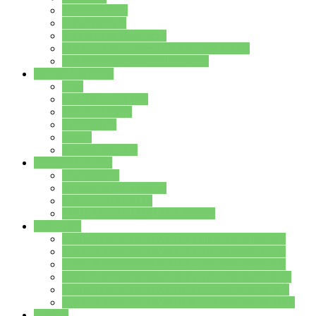
Streitschlichter
Umweltschule
Schule ohne Rassismus
Die PUSCH – Klasse der Lindenauschule
Die Schulseelsorge stellt sich vor
Weitere Angebote
AGs
Ganztagsbetreuung
Schulbibliothek
Infozentrum
Mensa
Mensaspeiseplan
Partner&Förderer
Förderverein
Jugendwerkstatt Hanau
Forum Schulqualität
SCHULEWIRTSCHAFT Hessen
WP-Kurse
Wahlpflichtangebot (WP I) für die Jahrgangstufe 7
Wahlpflichtangebot (WP I) für die Jahrgangstufe 8
Wahlpflichtangebot (WP I) für die Jahrgangstufe 9
Wahlpflichtangebot (WP I) für die Jahrgangstufe 10
Wahlpflichtangebot (WP II) für die Jahrgangstufe 9
Wahlpflichtangebot (WP II) für die Jahrgangstufe 10
Dateien