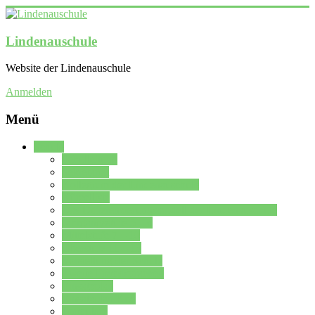
Lindenauschule
Website der Lindenauschule
Anmelden
Menü
Schule
Schulleitung
Sekretariat
Kollegium der Lindenauschule
Kürzelliste
Das Differenzierungsmodell der Lindenauschule
Jahrgangsstufe 5 – 6
Mittelstufe 7 – 10
Oberstufe 11 – 13
Vorstellung der Schule
Zweite Fremdsprachen
Einsatzplan
Einsatzplan Krz.
Formulare