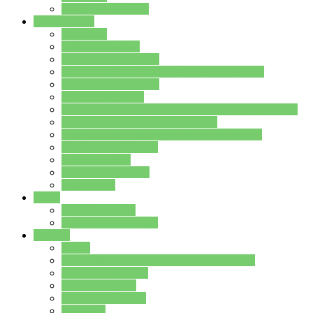
Stundenplan Lehrer
Schüler/innen
Formulare
Schülervertretung
Verbindungslehrkräfte
FAQs zum iPad für Schülerinnen und Schüler
MS Office und Teams
Berufsorientierung
Girls-Day und und Boys-Day (Neue Wege für Jungs)
Berufswegeplanung der Jgst. 8 & 9
Berufsberatung in der Lindenauschule Hanau
Schulsozialpädagogik
Vertretungsplan
Klassenstundenplan
Klausurplan
Eltern
Schulelternbeirat
Schulsozialpädagogik
Projekte
MINT
Verkehrslotsendienst an der Lindenauschule
Denk…mal-Projekt
Sauberkeitspaten
Schulhofgestaltung
Spielebox