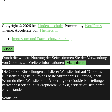
Copyright © 2026 bei
Lindenauschule
. Powered by
WordPress
.
Theme: Accelerate von
ThemeGrill
.
Impressum und Datenschutzerklärung
Close
Durch die weitere Nutzung der Seite stimmen Sie der Verwendung
von Cookies zu.
Weitere Informationen
Akzeptieren
Die Cookie-Einstellungen auf dieser Website sind auf "Cookies
zulassen" eingestellt, um das beste Surferlebnis zu ermöglichen.
Wenn du diese Website ohne Änderung der Cookie-Einstellungen
verwendest oder auf "Akzeptieren" klickst, erklärst du sich damit
einverstanden.
Schließen