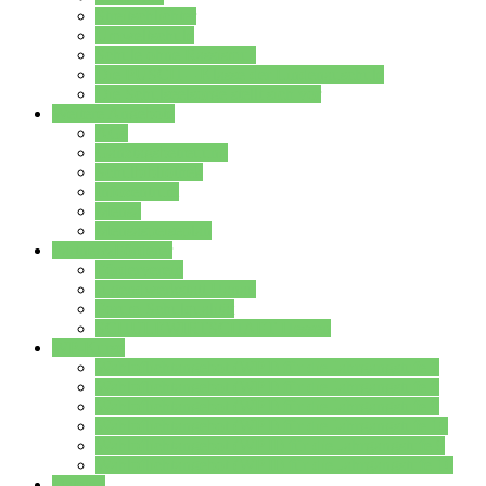
Streitschlichter
Umweltschule
Schule ohne Rassismus
Die PUSCH – Klasse der Lindenauschule
Die Schulseelsorge stellt sich vor
Weitere Angebote
AGs
Ganztagsbetreuung
Schulbibliothek
Infozentrum
Mensa
Mensaspeiseplan
Partner&Förderer
Förderverein
Jugendwerkstatt Hanau
Forum Schulqualität
SCHULEWIRTSCHAFT Hessen
WP-Kurse
Wahlpflichtangebot (WP I) für die Jahrgangstufe 7
Wahlpflichtangebot (WP I) für die Jahrgangstufe 8
Wahlpflichtangebot (WP I) für die Jahrgangstufe 9
Wahlpflichtangebot (WP I) für die Jahrgangstufe 10
Wahlpflichtangebot (WP II) für die Jahrgangstufe 9
Wahlpflichtangebot (WP II) für die Jahrgangstufe 10
Dateien