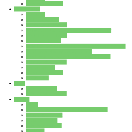
Stundenplan Lehrer
Schüler/innen
Formulare
Schülervertretung
Verbindungslehrkräfte
FAQs zum iPad für Schülerinnen und Schüler
MS Office und Teams
Berufsorientierung
Girls-Day und und Boys-Day (Neue Wege für Jungs)
Berufswegeplanung der Jgst. 8 & 9
Berufsberatung in der Lindenauschule Hanau
Schulsozialpädagogik
Vertretungsplan
Klassenstundenplan
Klausurplan
Eltern
Schulelternbeirat
Schulsozialpädagogik
Projekte
MINT
Verkehrslotsendienst an der Lindenauschule
Denk…mal-Projekt
Sauberkeitspaten
Schulhofgestaltung
Spielebox