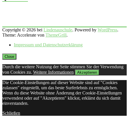
Copyright © 2026 bei
Lindenauschule
. Powered by
WordPress
.
Theme: Accelerate von
ThemeGrill
.
Impressum und Datenschutzerklärung
Close
Durch die weitere Nutzung der Seite stimmen Sie der Verwendung
von Cookies zu.
Weitere Informationen
Akzeptieren
Die Cookie-Einstellungen auf dieser Website sind auf "Cookies
zulassen" eingestellt, um das beste Surferlebnis zu ermöglichen.
Wenn du diese Website ohne Änderung der Cookie-Einstellungen
verwendest oder auf "Akzeptieren" klickst, erklärst du sich damit
einverstanden.
Schließen