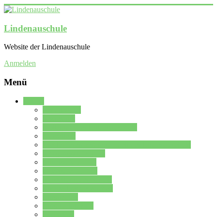
Lindenauschule
Website der Lindenauschule
Anmelden
Menü
Schule
Schulleitung
Sekretariat
Kollegium der Lindenauschule
Kürzelliste
Das Differenzierungsmodell der Lindenauschule
Jahrgangsstufe 5 – 6
Mittelstufe 7 – 10
Oberstufe 11 – 13
Vorstellung der Schule
Zweite Fremdsprachen
Einsatzplan
Einsatzplan Krz.
Formulare