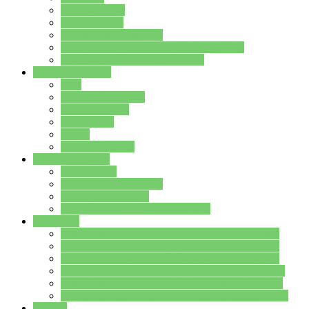
Streitschlichter
Umweltschule
Schule ohne Rassismus
Die PUSCH – Klasse der Lindenauschule
Die Schulseelsorge stellt sich vor
Weitere Angebote
AGs
Ganztagsbetreuung
Schulbibliothek
Infozentrum
Mensa
Mensaspeiseplan
Partner&Förderer
Förderverein
Jugendwerkstatt Hanau
Forum Schulqualität
SCHULEWIRTSCHAFT Hessen
WP-Kurse
Wahlpflichtangebot (WP I) für die Jahrgangstufe 7
Wahlpflichtangebot (WP I) für die Jahrgangstufe 8
Wahlpflichtangebot (WP I) für die Jahrgangstufe 9
Wahlpflichtangebot (WP I) für die Jahrgangstufe 10
Wahlpflichtangebot (WP II) für die Jahrgangstufe 9
Wahlpflichtangebot (WP II) für die Jahrgangstufe 10
Dateien