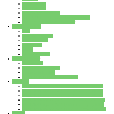
Streitschlichter
Umweltschule
Schule ohne Rassismus
Die PUSCH – Klasse der Lindenauschule
Die Schulseelsorge stellt sich vor
Weitere Angebote
AGs
Ganztagsbetreuung
Schulbibliothek
Infozentrum
Mensa
Mensaspeiseplan
Partner&Förderer
Förderverein
Jugendwerkstatt Hanau
Forum Schulqualität
SCHULEWIRTSCHAFT Hessen
WP-Kurse
Wahlpflichtangebot (WP I) für die Jahrgangstufe 7
Wahlpflichtangebot (WP I) für die Jahrgangstufe 8
Wahlpflichtangebot (WP I) für die Jahrgangstufe 9
Wahlpflichtangebot (WP I) für die Jahrgangstufe 10
Wahlpflichtangebot (WP II) für die Jahrgangstufe 9
Wahlpflichtangebot (WP II) für die Jahrgangstufe 10
Dateien