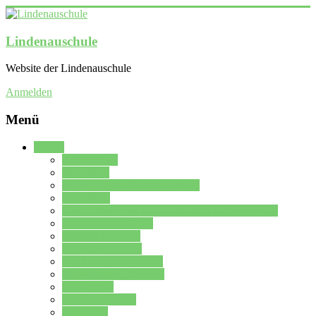
Lindenauschule
Website der Lindenauschule
Anmelden
Menü
Schule
Schulleitung
Sekretariat
Kollegium der Lindenauschule
Kürzelliste
Das Differenzierungsmodell der Lindenauschule
Jahrgangsstufe 5 – 6
Mittelstufe 7 – 10
Oberstufe 11 – 13
Vorstellung der Schule
Zweite Fremdsprachen
Einsatzplan
Einsatzplan Krz.
Formulare