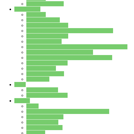
Stundenplan Lehrer
Schüler/innen
Formulare
Schülervertretung
Verbindungslehrkräfte
FAQs zum iPad für Schülerinnen und Schüler
MS Office und Teams
Berufsorientierung
Girls-Day und und Boys-Day (Neue Wege für Jungs)
Berufswegeplanung der Jgst. 8 & 9
Berufsberatung in der Lindenauschule Hanau
Schulsozialpädagogik
Vertretungsplan
Klassenstundenplan
Klausurplan
Eltern
Schulelternbeirat
Schulsozialpädagogik
Projekte
MINT
Verkehrslotsendienst an der Lindenauschule
Denk…mal-Projekt
Sauberkeitspaten
Schulhofgestaltung
Spielebox