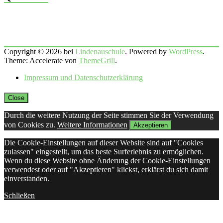
Copyright © 2026 bei
Lindenauschule
. Powered by
WordPress
.
Theme: Accelerate von
ThemeGrill
.
Impressum und Datenschutzerklärung
Close
Durch die weitere Nutzung der Seite stimmen Sie der Verwendung
von Cookies zu.
Weitere Informationen
Akzeptieren
Die Cookie-Einstellungen auf dieser Website sind auf "Cookies
zulassen" eingestellt, um das beste Surferlebnis zu ermöglichen.
Wenn du diese Website ohne Änderung der Cookie-Einstellungen
verwendest oder auf "Akzeptieren" klickst, erklärst du sich damit
einverstanden.
Schließen