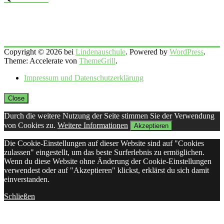
Copyright © 2026 bei
Lindenauschule
. Powered by
WordPress
.
Theme: Accelerate von
ThemeGrill
.
Impressum und Datenschutzerklärung
Close
Durch die weitere Nutzung der Seite stimmen Sie der Verwendung
von Cookies zu.
Weitere Informationen
Akzeptieren
Die Cookie-Einstellungen auf dieser Website sind auf "Cookies
zulassen" eingestellt, um das beste Surferlebnis zu ermöglichen.
Wenn du diese Website ohne Änderung der Cookie-Einstellungen
verwendest oder auf "Akzeptieren" klickst, erklärst du sich damit
einverstanden.
Schließen