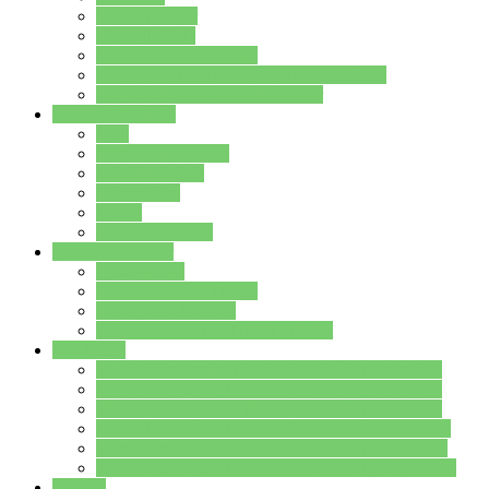
Streitschlichter
Umweltschule
Schule ohne Rassismus
Die PUSCH – Klasse der Lindenauschule
Die Schulseelsorge stellt sich vor
Weitere Angebote
AGs
Ganztagsbetreuung
Schulbibliothek
Infozentrum
Mensa
Mensaspeiseplan
Partner&Förderer
Förderverein
Jugendwerkstatt Hanau
Forum Schulqualität
SCHULEWIRTSCHAFT Hessen
WP-Kurse
Wahlpflichtangebot (WP I) für die Jahrgangstufe 7
Wahlpflichtangebot (WP I) für die Jahrgangstufe 8
Wahlpflichtangebot (WP I) für die Jahrgangstufe 9
Wahlpflichtangebot (WP I) für die Jahrgangstufe 10
Wahlpflichtangebot (WP II) für die Jahrgangstufe 9
Wahlpflichtangebot (WP II) für die Jahrgangstufe 10
Dateien