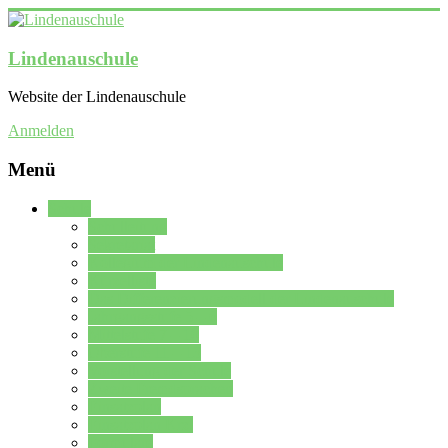
Lindenauschule
Website der Lindenauschule
Anmelden
Menü
Schule
Schulleitung
Sekretariat
Kollegium der Lindenauschule
Kürzelliste
Das Differenzierungsmodell der Lindenauschule
Jahrgangsstufe 5 – 6
Mittelstufe 7 – 10
Oberstufe 11 – 13
Vorstellung der Schule
Zweite Fremdsprachen
Einsatzplan
Einsatzplan Krz.
Formulare