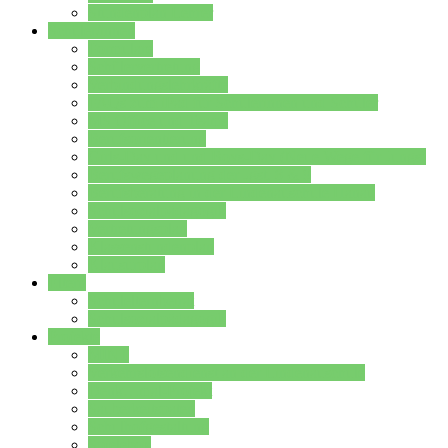
Stundenplan Lehrer
Schüler/innen
Formulare
Schülervertretung
Verbindungslehrkräfte
FAQs zum iPad für Schülerinnen und Schüler
MS Office und Teams
Berufsorientierung
Girls-Day und und Boys-Day (Neue Wege für Jungs)
Berufswegeplanung der Jgst. 8 & 9
Berufsberatung in der Lindenauschule Hanau
Schulsozialpädagogik
Vertretungsplan
Klassenstundenplan
Klausurplan
Eltern
Schulelternbeirat
Schulsozialpädagogik
Projekte
MINT
Verkehrslotsendienst an der Lindenauschule
Denk…mal-Projekt
Sauberkeitspaten
Schulhofgestaltung
Spielebox