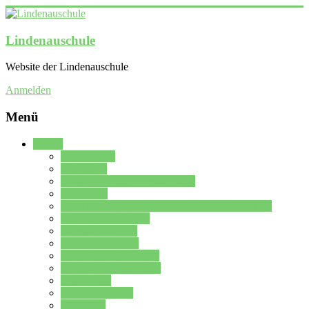
Lindenauschule
Website der Lindenauschule
Anmelden
Menü
Schule
Schulleitung
Sekretariat
Kollegium der Lindenauschule
Kürzelliste
Das Differenzierungsmodell der Lindenauschule
Jahrgangsstufe 5 – 6
Mittelstufe 7 – 10
Oberstufe 11 – 13
Vorstellung der Schule
Zweite Fremdsprachen
Einsatzplan
Einsatzplan Krz.
Formulare