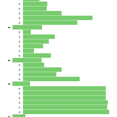
Streitschlichter
Umweltschule
Schule ohne Rassismus
Die PUSCH – Klasse der Lindenauschule
Die Schulseelsorge stellt sich vor
Weitere Angebote
AGs
Ganztagsbetreuung
Schulbibliothek
Infozentrum
Mensa
Mensaspeiseplan
Partner&Förderer
Förderverein
Jugendwerkstatt Hanau
Forum Schulqualität
SCHULEWIRTSCHAFT Hessen
WP-Kurse
Wahlpflichtangebot (WP I) für die Jahrgangstufe 7
Wahlpflichtangebot (WP I) für die Jahrgangstufe 8
Wahlpflichtangebot (WP I) für die Jahrgangstufe 9
Wahlpflichtangebot (WP I) für die Jahrgangstufe 10
Wahlpflichtangebot (WP II) für die Jahrgangstufe 9
Wahlpflichtangebot (WP II) für die Jahrgangstufe 10
Dateien