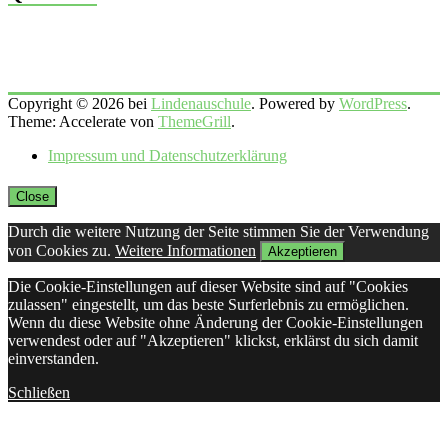
Copyright © 2026 bei
Lindenauschule
. Powered by
WordPress
.
Theme: Accelerate von
ThemeGrill
.
Impressum und Datenschutzerklärung
Close
Durch die weitere Nutzung der Seite stimmen Sie der Verwendung
von Cookies zu.
Weitere Informationen
Akzeptieren
Die Cookie-Einstellungen auf dieser Website sind auf "Cookies
zulassen" eingestellt, um das beste Surferlebnis zu ermöglichen.
Wenn du diese Website ohne Änderung der Cookie-Einstellungen
verwendest oder auf "Akzeptieren" klickst, erklärst du sich damit
einverstanden.
Schließen