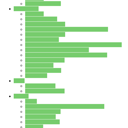
Stundenplan Lehrer
Schüler/innen
Formulare
Schülervertretung
Verbindungslehrkräfte
FAQs zum iPad für Schülerinnen und Schüler
MS Office und Teams
Berufsorientierung
Girls-Day und und Boys-Day (Neue Wege für Jungs)
Berufswegeplanung der Jgst. 8 & 9
Berufsberatung in der Lindenauschule Hanau
Schulsozialpädagogik
Vertretungsplan
Klassenstundenplan
Klausurplan
Eltern
Schulelternbeirat
Schulsozialpädagogik
Projekte
MINT
Verkehrslotsendienst an der Lindenauschule
Denk…mal-Projekt
Sauberkeitspaten
Schulhofgestaltung
Spielebox