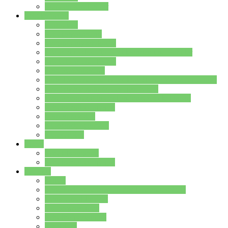
Stundenplan Lehrer
Schüler/innen
Formulare
Schülervertretung
Verbindungslehrkräfte
FAQs zum iPad für Schülerinnen und Schüler
MS Office und Teams
Berufsorientierung
Girls-Day und und Boys-Day (Neue Wege für Jungs)
Berufswegeplanung der Jgst. 8 & 9
Berufsberatung in der Lindenauschule Hanau
Schulsozialpädagogik
Vertretungsplan
Klassenstundenplan
Klausurplan
Eltern
Schulelternbeirat
Schulsozialpädagogik
Projekte
MINT
Verkehrslotsendienst an der Lindenauschule
Denk…mal-Projekt
Sauberkeitspaten
Schulhofgestaltung
Spielebox