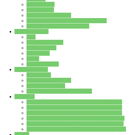
Streitschlichter
Umweltschule
Schule ohne Rassismus
Die PUSCH – Klasse der Lindenauschule
Die Schulseelsorge stellt sich vor
Weitere Angebote
AGs
Ganztagsbetreuung
Schulbibliothek
Infozentrum
Mensa
Mensaspeiseplan
Partner&Förderer
Förderverein
Jugendwerkstatt Hanau
Forum Schulqualität
SCHULEWIRTSCHAFT Hessen
WP-Kurse
Wahlpflichtangebot (WP I) für die Jahrgangstufe 7
Wahlpflichtangebot (WP I) für die Jahrgangstufe 8
Wahlpflichtangebot (WP I) für die Jahrgangstufe 9
Wahlpflichtangebot (WP I) für die Jahrgangstufe 10
Wahlpflichtangebot (WP II) für die Jahrgangstufe 9
Wahlpflichtangebot (WP II) für die Jahrgangstufe 10
Dateien