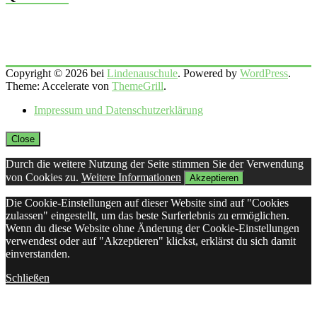
Copyright © 2026 bei
Lindenauschule
. Powered by
WordPress
.
Theme: Accelerate von
ThemeGrill
.
Impressum und Datenschutzerklärung
Close
Durch die weitere Nutzung der Seite stimmen Sie der Verwendung
von Cookies zu.
Weitere Informationen
Akzeptieren
Die Cookie-Einstellungen auf dieser Website sind auf "Cookies
zulassen" eingestellt, um das beste Surferlebnis zu ermöglichen.
Wenn du diese Website ohne Änderung der Cookie-Einstellungen
verwendest oder auf "Akzeptieren" klickst, erklärst du sich damit
einverstanden.
Schließen