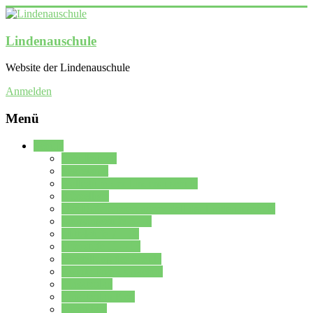
Lindenauschule
Website der Lindenauschule
Anmelden
Menü
Schule
Schulleitung
Sekretariat
Kollegium der Lindenauschule
Kürzelliste
Das Differenzierungsmodell der Lindenauschule
Jahrgangsstufe 5 – 6
Mittelstufe 7 – 10
Oberstufe 11 – 13
Vorstellung der Schule
Zweite Fremdsprachen
Einsatzplan
Einsatzplan Krz.
Formulare