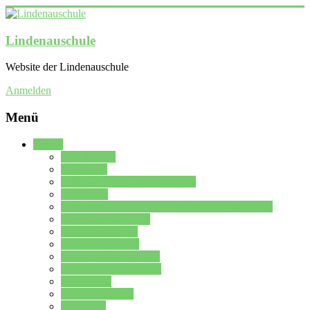
Lindenauschule
Website der Lindenauschule
Anmelden
Menü
Schule
Schulleitung
Sekretariat
Kollegium der Lindenauschule
Kürzelliste
Das Differenzierungsmodell der Lindenauschule
Jahrgangsstufe 5 – 6
Mittelstufe 7 – 10
Oberstufe 11 – 13
Vorstellung der Schule
Zweite Fremdsprachen
Einsatzplan
Einsatzplan Krz.
Formulare