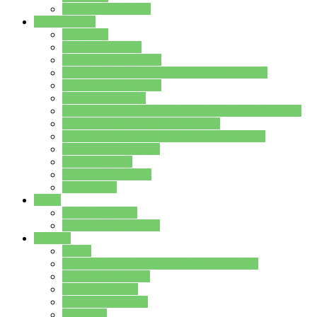
Stundenplan Lehrer
Schüler/innen
Formulare
Schülervertretung
Verbindungslehrkräfte
FAQs zum iPad für Schülerinnen und Schüler
MS Office und Teams
Berufsorientierung
Girls-Day und und Boys-Day (Neue Wege für Jungs)
Berufswegeplanung der Jgst. 8 & 9
Berufsberatung in der Lindenauschule Hanau
Schulsozialpädagogik
Vertretungsplan
Klassenstundenplan
Klausurplan
Eltern
Schulelternbeirat
Schulsozialpädagogik
Projekte
MINT
Verkehrslotsendienst an der Lindenauschule
Denk…mal-Projekt
Sauberkeitspaten
Schulhofgestaltung
Spielebox