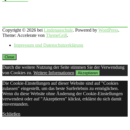
Copyright © 2026 bei
Lindenauschule
. Powered by
WordPress
.
Theme: Accelerate von
ThemeGrill
.
Impressum und Datenschutzerklärung
Close
Durch die weitere Nutzung der Seite stimmen Sie der Verwendung
von Cookies zu.
Weitere Informationen
Akzeptieren
Die Cookie-Einstellungen auf dieser Website sind auf "Cookies
zulassen" eingestellt, um das beste Surferlebnis zu ermöglichen.
Wenn du diese Website ohne Änderung der Cookie-Einstellungen
verwendest oder auf "Akzeptieren" klickst, erklärst du sich damit
einverstanden.
Schließen