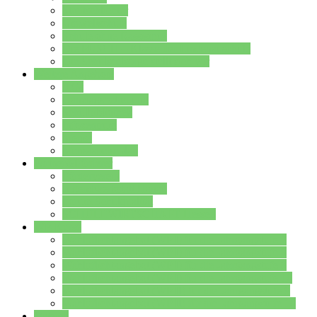
Streitschlichter
Umweltschule
Schule ohne Rassismus
Die PUSCH – Klasse der Lindenauschule
Die Schulseelsorge stellt sich vor
Weitere Angebote
AGs
Ganztagsbetreuung
Schulbibliothek
Infozentrum
Mensa
Mensaspeiseplan
Partner&Förderer
Förderverein
Jugendwerkstatt Hanau
Forum Schulqualität
SCHULEWIRTSCHAFT Hessen
WP-Kurse
Wahlpflichtangebot (WP I) für die Jahrgangstufe 7
Wahlpflichtangebot (WP I) für die Jahrgangstufe 8
Wahlpflichtangebot (WP I) für die Jahrgangstufe 9
Wahlpflichtangebot (WP I) für die Jahrgangstufe 10
Wahlpflichtangebot (WP II) für die Jahrgangstufe 9
Wahlpflichtangebot (WP II) für die Jahrgangstufe 10
Dateien