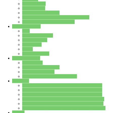
Streitschlichter
Umweltschule
Schule ohne Rassismus
Die PUSCH – Klasse der Lindenauschule
Die Schulseelsorge stellt sich vor
Weitere Angebote
AGs
Ganztagsbetreuung
Schulbibliothek
Infozentrum
Mensa
Mensaspeiseplan
Partner&Förderer
Förderverein
Jugendwerkstatt Hanau
Forum Schulqualität
SCHULEWIRTSCHAFT Hessen
WP-Kurse
Wahlpflichtangebot (WP I) für die Jahrgangstufe 7
Wahlpflichtangebot (WP I) für die Jahrgangstufe 8
Wahlpflichtangebot (WP I) für die Jahrgangstufe 9
Wahlpflichtangebot (WP I) für die Jahrgangstufe 10
Wahlpflichtangebot (WP II) für die Jahrgangstufe 9
Wahlpflichtangebot (WP II) für die Jahrgangstufe 10
Dateien