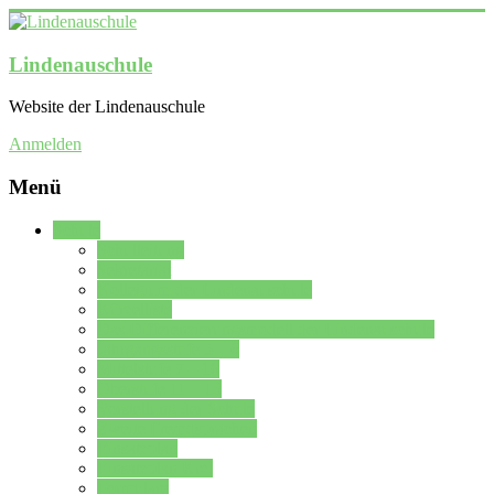
Lindenauschule
Website der Lindenauschule
Anmelden
Menü
Schule
Schulleitung
Sekretariat
Kollegium der Lindenauschule
Kürzelliste
Das Differenzierungsmodell der Lindenauschule
Jahrgangsstufe 5 – 6
Mittelstufe 7 – 10
Oberstufe 11 – 13
Vorstellung der Schule
Zweite Fremdsprachen
Einsatzplan
Einsatzplan Krz.
Formulare