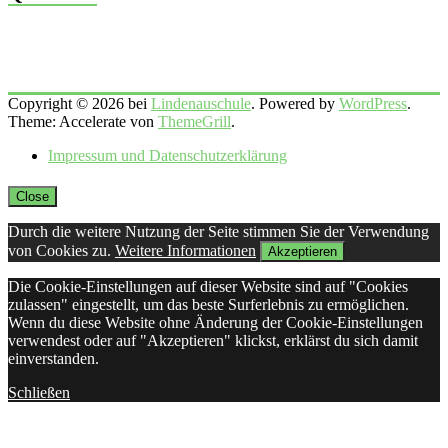
Copyright © 2026 bei
Lindenauschule
. Powered by
WordPress
.
Theme: Accelerate von
ThemeGrill
.
Impressum und Datenschutzerklärung
Close
Durch die weitere Nutzung der Seite stimmen Sie der Verwendung
von Cookies zu.
Weitere Informationen
Akzeptieren
Die Cookie-Einstellungen auf dieser Website sind auf "Cookies
zulassen" eingestellt, um das beste Surferlebnis zu ermöglichen.
Wenn du diese Website ohne Änderung der Cookie-Einstellungen
verwendest oder auf "Akzeptieren" klickst, erklärst du sich damit
einverstanden.
Schließen