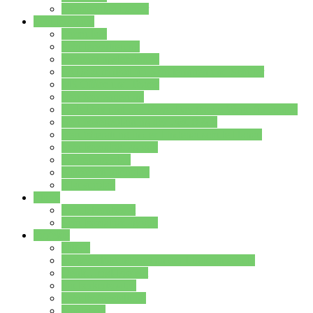
Stundenplan Lehrer
Schüler/innen
Formulare
Schülervertretung
Verbindungslehrkräfte
FAQs zum iPad für Schülerinnen und Schüler
MS Office und Teams
Berufsorientierung
Girls-Day und und Boys-Day (Neue Wege für Jungs)
Berufswegeplanung der Jgst. 8 & 9
Berufsberatung in der Lindenauschule Hanau
Schulsozialpädagogik
Vertretungsplan
Klassenstundenplan
Klausurplan
Eltern
Schulelternbeirat
Schulsozialpädagogik
Projekte
MINT
Verkehrslotsendienst an der Lindenauschule
Denk…mal-Projekt
Sauberkeitspaten
Schulhofgestaltung
Spielebox