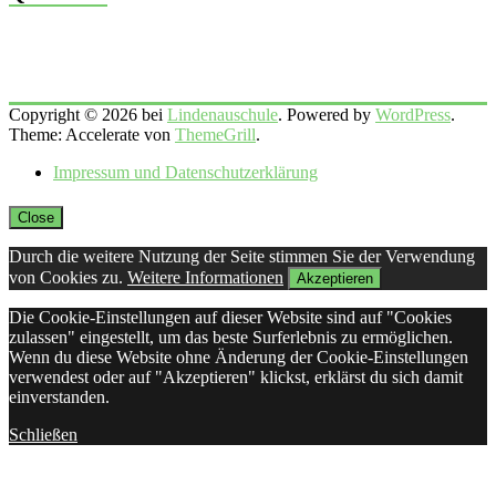
Copyright © 2026 bei
Lindenauschule
. Powered by
WordPress
.
Theme: Accelerate von
ThemeGrill
.
Impressum und Datenschutzerklärung
Close
Durch die weitere Nutzung der Seite stimmen Sie der Verwendung
von Cookies zu.
Weitere Informationen
Akzeptieren
Die Cookie-Einstellungen auf dieser Website sind auf "Cookies
zulassen" eingestellt, um das beste Surferlebnis zu ermöglichen.
Wenn du diese Website ohne Änderung der Cookie-Einstellungen
verwendest oder auf "Akzeptieren" klickst, erklärst du sich damit
einverstanden.
Schließen