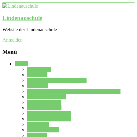
Lindenauschule
Website der Lindenauschule
Anmelden
Menü
Schule
Schulleitung
Sekretariat
Kollegium der Lindenauschule
Kürzelliste
Das Differenzierungsmodell der Lindenauschule
Jahrgangsstufe 5 – 6
Mittelstufe 7 – 10
Oberstufe 11 – 13
Vorstellung der Schule
Zweite Fremdsprachen
Einsatzplan
Einsatzplan Krz.
Formulare