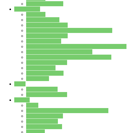
Stundenplan Lehrer
Schüler/innen
Formulare
Schülervertretung
Verbindungslehrkräfte
FAQs zum iPad für Schülerinnen und Schüler
MS Office und Teams
Berufsorientierung
Girls-Day und und Boys-Day (Neue Wege für Jungs)
Berufswegeplanung der Jgst. 8 & 9
Berufsberatung in der Lindenauschule Hanau
Schulsozialpädagogik
Vertretungsplan
Klassenstundenplan
Klausurplan
Eltern
Schulelternbeirat
Schulsozialpädagogik
Projekte
MINT
Verkehrslotsendienst an der Lindenauschule
Denk…mal-Projekt
Sauberkeitspaten
Schulhofgestaltung
Spielebox