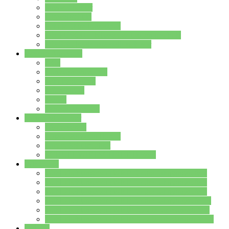
Streitschlichter
Umweltschule
Schule ohne Rassismus
Die PUSCH – Klasse der Lindenauschule
Die Schulseelsorge stellt sich vor
Weitere Angebote
AGs
Ganztagsbetreuung
Schulbibliothek
Infozentrum
Mensa
Mensaspeiseplan
Partner&Förderer
Förderverein
Jugendwerkstatt Hanau
Forum Schulqualität
SCHULEWIRTSCHAFT Hessen
WP-Kurse
Wahlpflichtangebot (WP I) für die Jahrgangstufe 7
Wahlpflichtangebot (WP I) für die Jahrgangstufe 8
Wahlpflichtangebot (WP I) für die Jahrgangstufe 9
Wahlpflichtangebot (WP I) für die Jahrgangstufe 10
Wahlpflichtangebot (WP II) für die Jahrgangstufe 9
Wahlpflichtangebot (WP II) für die Jahrgangstufe 10
Dateien