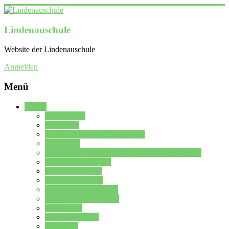
Lindenauschule
Website der Lindenauschule
Anmelden
Menü
Schule
Schulleitung
Sekretariat
Kollegium der Lindenauschule
Kürzelliste
Das Differenzierungsmodell der Lindenauschule
Jahrgangsstufe 5 – 6
Mittelstufe 7 – 10
Oberstufe 11 – 13
Vorstellung der Schule
Zweite Fremdsprachen
Einsatzplan
Einsatzplan Krz.
Formulare