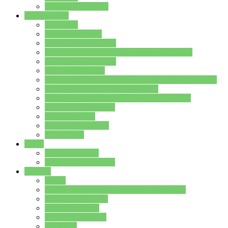
Stundenplan Lehrer
Schüler/innen
Formulare
Schülervertretung
Verbindungslehrkräfte
FAQs zum iPad für Schülerinnen und Schüler
MS Office und Teams
Berufsorientierung
Girls-Day und und Boys-Day (Neue Wege für Jungs)
Berufswegeplanung der Jgst. 8 & 9
Berufsberatung in der Lindenauschule Hanau
Schulsozialpädagogik
Vertretungsplan
Klassenstundenplan
Klausurplan
Eltern
Schulelternbeirat
Schulsozialpädagogik
Projekte
MINT
Verkehrslotsendienst an der Lindenauschule
Denk…mal-Projekt
Sauberkeitspaten
Schulhofgestaltung
Spielebox