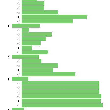
Streitschlichter
Umweltschule
Schule ohne Rassismus
Die PUSCH – Klasse der Lindenauschule
Die Schulseelsorge stellt sich vor
Weitere Angebote
AGs
Ganztagsbetreuung
Schulbibliothek
Infozentrum
Mensa
Mensaspeiseplan
Partner&Förderer
Förderverein
Jugendwerkstatt Hanau
Forum Schulqualität
SCHULEWIRTSCHAFT Hessen
WP-Kurse
Wahlpflichtangebot (WP I) für die Jahrgangstufe 7
Wahlpflichtangebot (WP I) für die Jahrgangstufe 8
Wahlpflichtangebot (WP I) für die Jahrgangstufe 9
Wahlpflichtangebot (WP I) für die Jahrgangstufe 10
Wahlpflichtangebot (WP II) für die Jahrgangstufe 9
Wahlpflichtangebot (WP II) für die Jahrgangstufe 10
Dateien