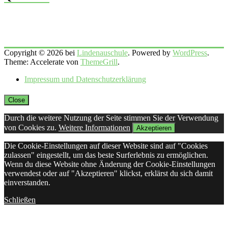
Copyright © 2026 bei
Lindenauschule
. Powered by
WordPress
.
Theme: Accelerate von
ThemeGrill
.
Impressum und Datenschutzerklärung
Close
Durch die weitere Nutzung der Seite stimmen Sie der Verwendung
von Cookies zu.
Weitere Informationen
Akzeptieren
Die Cookie-Einstellungen auf dieser Website sind auf "Cookies
zulassen" eingestellt, um das beste Surferlebnis zu ermöglichen.
Wenn du diese Website ohne Änderung der Cookie-Einstellungen
verwendest oder auf "Akzeptieren" klickst, erklärst du sich damit
einverstanden.
Schließen