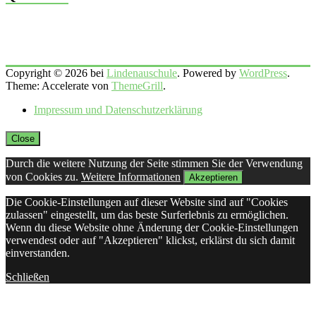
Copyright © 2026 bei
Lindenauschule
. Powered by
WordPress
.
Theme: Accelerate von
ThemeGrill
.
Impressum und Datenschutzerklärung
Close
Durch die weitere Nutzung der Seite stimmen Sie der Verwendung
von Cookies zu.
Weitere Informationen
Akzeptieren
Die Cookie-Einstellungen auf dieser Website sind auf "Cookies
zulassen" eingestellt, um das beste Surferlebnis zu ermöglichen.
Wenn du diese Website ohne Änderung der Cookie-Einstellungen
verwendest oder auf "Akzeptieren" klickst, erklärst du sich damit
einverstanden.
Schließen