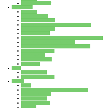
Stundenplan Lehrer
Schüler/innen
Formulare
Schülervertretung
Verbindungslehrkräfte
FAQs zum iPad für Schülerinnen und Schüler
MS Office und Teams
Berufsorientierung
Girls-Day und und Boys-Day (Neue Wege für Jungs)
Berufswegeplanung der Jgst. 8 & 9
Berufsberatung in der Lindenauschule Hanau
Schulsozialpädagogik
Vertretungsplan
Klassenstundenplan
Klausurplan
Eltern
Schulelternbeirat
Schulsozialpädagogik
Projekte
MINT
Verkehrslotsendienst an der Lindenauschule
Denk…mal-Projekt
Sauberkeitspaten
Schulhofgestaltung
Spielebox