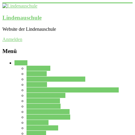
Lindenauschule
Website der Lindenauschule
Anmelden
Menü
Schule
Schulleitung
Sekretariat
Kollegium der Lindenauschule
Kürzelliste
Das Differenzierungsmodell der Lindenauschule
Jahrgangsstufe 5 – 6
Mittelstufe 7 – 10
Oberstufe 11 – 13
Vorstellung der Schule
Zweite Fremdsprachen
Einsatzplan
Einsatzplan Krz.
Formulare