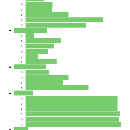
Streitschlichter
Umweltschule
Schule ohne Rassismus
Die PUSCH – Klasse der Lindenauschule
Die Schulseelsorge stellt sich vor
Weitere Angebote
AGs
Ganztagsbetreuung
Schulbibliothek
Infozentrum
Mensa
Mensaspeiseplan
Partner&Förderer
Förderverein
Jugendwerkstatt Hanau
Forum Schulqualität
SCHULEWIRTSCHAFT Hessen
WP-Kurse
Wahlpflichtangebot (WP I) für die Jahrgangstufe 7
Wahlpflichtangebot (WP I) für die Jahrgangstufe 8
Wahlpflichtangebot (WP I) für die Jahrgangstufe 9
Wahlpflichtangebot (WP I) für die Jahrgangstufe 10
Wahlpflichtangebot (WP II) für die Jahrgangstufe 9
Wahlpflichtangebot (WP II) für die Jahrgangstufe 10
Dateien