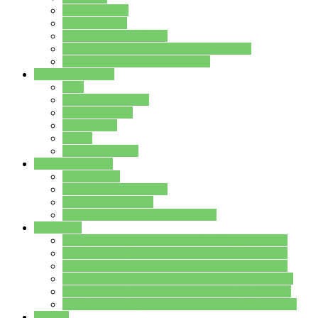
Streitschlichter
Umweltschule
Schule ohne Rassismus
Die PUSCH – Klasse der Lindenauschule
Die Schulseelsorge stellt sich vor
Weitere Angebote
AGs
Ganztagsbetreuung
Schulbibliothek
Infozentrum
Mensa
Mensaspeiseplan
Partner&Förderer
Förderverein
Jugendwerkstatt Hanau
Forum Schulqualität
SCHULEWIRTSCHAFT Hessen
WP-Kurse
Wahlpflichtangebot (WP I) für die Jahrgangstufe 7
Wahlpflichtangebot (WP I) für die Jahrgangstufe 8
Wahlpflichtangebot (WP I) für die Jahrgangstufe 9
Wahlpflichtangebot (WP I) für die Jahrgangstufe 10
Wahlpflichtangebot (WP II) für die Jahrgangstufe 9
Wahlpflichtangebot (WP II) für die Jahrgangstufe 10
Dateien