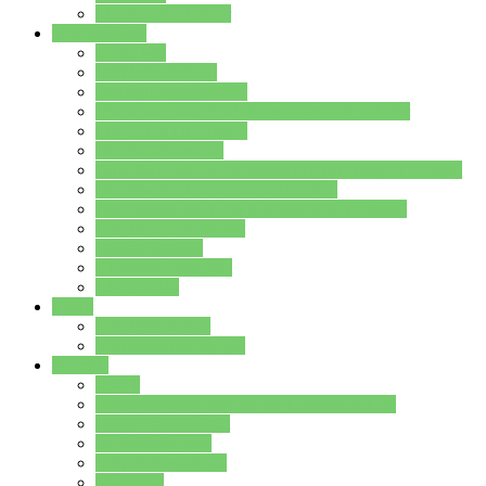
Stundenplan Lehrer
Schüler/innen
Formulare
Schülervertretung
Verbindungslehrkräfte
FAQs zum iPad für Schülerinnen und Schüler
MS Office und Teams
Berufsorientierung
Girls-Day und und Boys-Day (Neue Wege für Jungs)
Berufswegeplanung der Jgst. 8 & 9
Berufsberatung in der Lindenauschule Hanau
Schulsozialpädagogik
Vertretungsplan
Klassenstundenplan
Klausurplan
Eltern
Schulelternbeirat
Schulsozialpädagogik
Projekte
MINT
Verkehrslotsendienst an der Lindenauschule
Denk…mal-Projekt
Sauberkeitspaten
Schulhofgestaltung
Spielebox