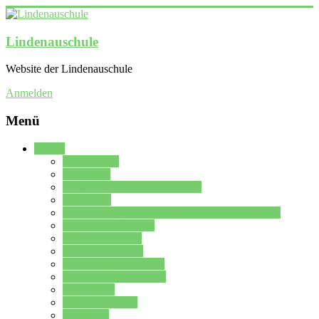
Lindenauschule
Website der Lindenauschule
Anmelden
Menü
Schule
Schulleitung
Sekretariat
Kollegium der Lindenauschule
Kürzelliste
Das Differenzierungsmodell der Lindenauschule
Jahrgangsstufe 5 – 6
Mittelstufe 7 – 10
Oberstufe 11 – 13
Vorstellung der Schule
Zweite Fremdsprachen
Einsatzplan
Einsatzplan Krz.
Formulare