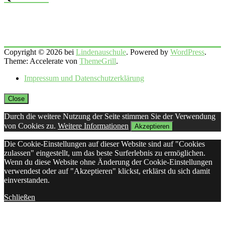
Copyright © 2026 bei
Lindenauschule
. Powered by
WordPress
.
Theme: Accelerate von
ThemeGrill
.
Impressum und Datenschutzerklärung
Close
Durch die weitere Nutzung der Seite stimmen Sie der Verwendung
von Cookies zu.
Weitere Informationen
Akzeptieren
Die Cookie-Einstellungen auf dieser Website sind auf "Cookies
zulassen" eingestellt, um das beste Surferlebnis zu ermöglichen.
Wenn du diese Website ohne Änderung der Cookie-Einstellungen
verwendest oder auf "Akzeptieren" klickst, erklärst du sich damit
einverstanden.
Schließen