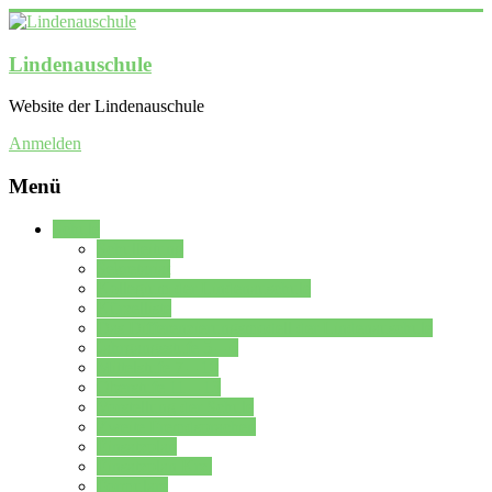
Lindenauschule
Website der Lindenauschule
Anmelden
Menü
Schule
Schulleitung
Sekretariat
Kollegium der Lindenauschule
Kürzelliste
Das Differenzierungsmodell der Lindenauschule
Jahrgangsstufe 5 – 6
Mittelstufe 7 – 10
Oberstufe 11 – 13
Vorstellung der Schule
Zweite Fremdsprachen
Einsatzplan
Einsatzplan Krz.
Formulare