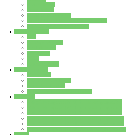
Streitschlichter
Umweltschule
Schule ohne Rassismus
Die PUSCH – Klasse der Lindenauschule
Die Schulseelsorge stellt sich vor
Weitere Angebote
AGs
Ganztagsbetreuung
Schulbibliothek
Infozentrum
Mensa
Mensaspeiseplan
Partner&Förderer
Förderverein
Jugendwerkstatt Hanau
Forum Schulqualität
SCHULEWIRTSCHAFT Hessen
WP-Kurse
Wahlpflichtangebot (WP I) für die Jahrgangstufe 7
Wahlpflichtangebot (WP I) für die Jahrgangstufe 8
Wahlpflichtangebot (WP I) für die Jahrgangstufe 9
Wahlpflichtangebot (WP I) für die Jahrgangstufe 10
Wahlpflichtangebot (WP II) für die Jahrgangstufe 9
Wahlpflichtangebot (WP II) für die Jahrgangstufe 10
Dateien