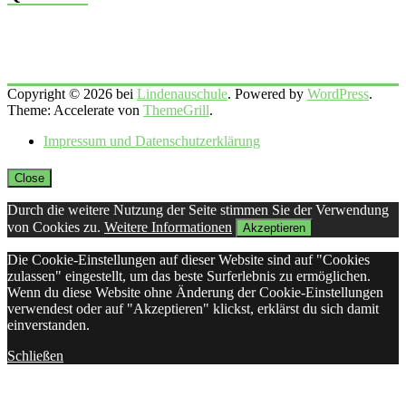
Copyright © 2026 bei
Lindenauschule
. Powered by
WordPress
.
Theme: Accelerate von
ThemeGrill
.
Impressum und Datenschutzerklärung
Close
Durch die weitere Nutzung der Seite stimmen Sie der Verwendung
von Cookies zu.
Weitere Informationen
Akzeptieren
Die Cookie-Einstellungen auf dieser Website sind auf "Cookies
zulassen" eingestellt, um das beste Surferlebnis zu ermöglichen.
Wenn du diese Website ohne Änderung der Cookie-Einstellungen
verwendest oder auf "Akzeptieren" klickst, erklärst du sich damit
einverstanden.
Schließen