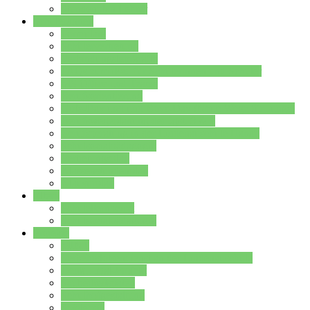
Stundenplan Lehrer
Schüler/innen
Formulare
Schülervertretung
Verbindungslehrkräfte
FAQs zum iPad für Schülerinnen und Schüler
MS Office und Teams
Berufsorientierung
Girls-Day und und Boys-Day (Neue Wege für Jungs)
Berufswegeplanung der Jgst. 8 & 9
Berufsberatung in der Lindenauschule Hanau
Schulsozialpädagogik
Vertretungsplan
Klassenstundenplan
Klausurplan
Eltern
Schulelternbeirat
Schulsozialpädagogik
Projekte
MINT
Verkehrslotsendienst an der Lindenauschule
Denk…mal-Projekt
Sauberkeitspaten
Schulhofgestaltung
Spielebox