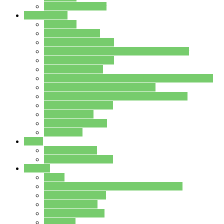
Stundenplan Lehrer
Schüler/innen
Formulare
Schülervertretung
Verbindungslehrkräfte
FAQs zum iPad für Schülerinnen und Schüler
MS Office und Teams
Berufsorientierung
Girls-Day und und Boys-Day (Neue Wege für Jungs)
Berufswegeplanung der Jgst. 8 & 9
Berufsberatung in der Lindenauschule Hanau
Schulsozialpädagogik
Vertretungsplan
Klassenstundenplan
Klausurplan
Eltern
Schulelternbeirat
Schulsozialpädagogik
Projekte
MINT
Verkehrslotsendienst an der Lindenauschule
Denk…mal-Projekt
Sauberkeitspaten
Schulhofgestaltung
Spielebox