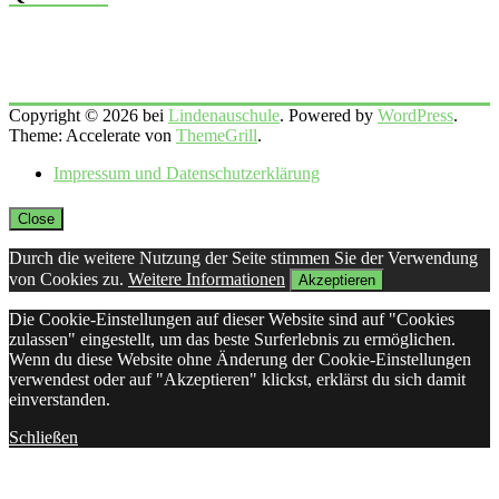
Copyright © 2026 bei
Lindenauschule
. Powered by
WordPress
.
Theme: Accelerate von
ThemeGrill
.
Impressum und Datenschutzerklärung
Close
Durch die weitere Nutzung der Seite stimmen Sie der Verwendung
von Cookies zu.
Weitere Informationen
Akzeptieren
Die Cookie-Einstellungen auf dieser Website sind auf "Cookies
zulassen" eingestellt, um das beste Surferlebnis zu ermöglichen.
Wenn du diese Website ohne Änderung der Cookie-Einstellungen
verwendest oder auf "Akzeptieren" klickst, erklärst du sich damit
einverstanden.
Schließen