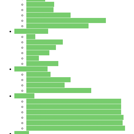
Streitschlichter
Umweltschule
Schule ohne Rassismus
Die PUSCH – Klasse der Lindenauschule
Die Schulseelsorge stellt sich vor
Weitere Angebote
AGs
Ganztagsbetreuung
Schulbibliothek
Infozentrum
Mensa
Mensaspeiseplan
Partner&Förderer
Förderverein
Jugendwerkstatt Hanau
Forum Schulqualität
SCHULEWIRTSCHAFT Hessen
WP-Kurse
Wahlpflichtangebot (WP I) für die Jahrgangstufe 7
Wahlpflichtangebot (WP I) für die Jahrgangstufe 8
Wahlpflichtangebot (WP I) für die Jahrgangstufe 9
Wahlpflichtangebot (WP I) für die Jahrgangstufe 10
Wahlpflichtangebot (WP II) für die Jahrgangstufe 9
Wahlpflichtangebot (WP II) für die Jahrgangstufe 10
Dateien