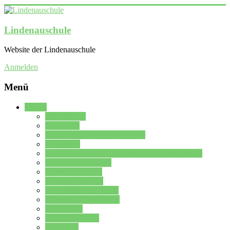
Lindenauschule
Website der Lindenauschule
Anmelden
Menü
Schule
Schulleitung
Sekretariat
Kollegium der Lindenauschule
Kürzelliste
Das Differenzierungsmodell der Lindenauschule
Jahrgangsstufe 5 – 6
Mittelstufe 7 – 10
Oberstufe 11 – 13
Vorstellung der Schule
Zweite Fremdsprachen
Einsatzplan
Einsatzplan Krz.
Formulare