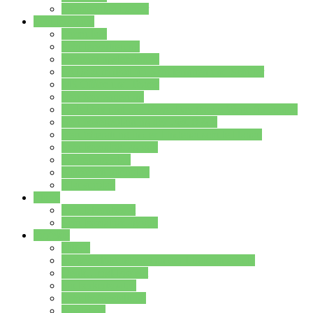
Stundenplan Lehrer
Schüler/innen
Formulare
Schülervertretung
Verbindungslehrkräfte
FAQs zum iPad für Schülerinnen und Schüler
MS Office und Teams
Berufsorientierung
Girls-Day und und Boys-Day (Neue Wege für Jungs)
Berufswegeplanung der Jgst. 8 & 9
Berufsberatung in der Lindenauschule Hanau
Schulsozialpädagogik
Vertretungsplan
Klassenstundenplan
Klausurplan
Eltern
Schulelternbeirat
Schulsozialpädagogik
Projekte
MINT
Verkehrslotsendienst an der Lindenauschule
Denk…mal-Projekt
Sauberkeitspaten
Schulhofgestaltung
Spielebox