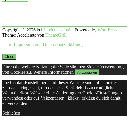
Copyright © 2026 bei
Lindenauschule
. Powered by
WordPress
.
Theme: Accelerate von
ThemeGrill
.
Impressum und Datenschutzerklärung
Close
Durch die weitere Nutzung der Seite stimmen Sie der Verwendung
von Cookies zu.
Weitere Informationen
Akzeptieren
Die Cookie-Einstellungen auf dieser Website sind auf "Cookies
zulassen" eingestellt, um das beste Surferlebnis zu ermöglichen.
Wenn du diese Website ohne Änderung der Cookie-Einstellungen
verwendest oder auf "Akzeptieren" klickst, erklärst du sich damit
einverstanden.
Schließen