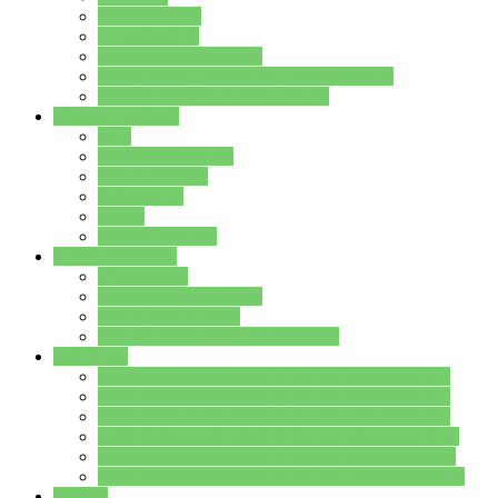
Streitschlichter
Umweltschule
Schule ohne Rassismus
Die PUSCH – Klasse der Lindenauschule
Die Schulseelsorge stellt sich vor
Weitere Angebote
AGs
Ganztagsbetreuung
Schulbibliothek
Infozentrum
Mensa
Mensaspeiseplan
Partner&Förderer
Förderverein
Jugendwerkstatt Hanau
Forum Schulqualität
SCHULEWIRTSCHAFT Hessen
WP-Kurse
Wahlpflichtangebot (WP I) für die Jahrgangstufe 7
Wahlpflichtangebot (WP I) für die Jahrgangstufe 8
Wahlpflichtangebot (WP I) für die Jahrgangstufe 9
Wahlpflichtangebot (WP I) für die Jahrgangstufe 10
Wahlpflichtangebot (WP II) für die Jahrgangstufe 9
Wahlpflichtangebot (WP II) für die Jahrgangstufe 10
Dateien