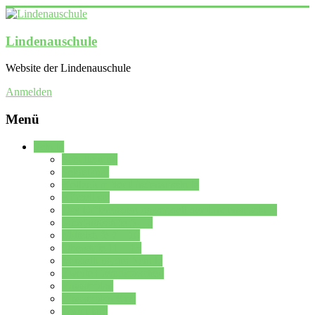
Lindenauschule
Website der Lindenauschule
Anmelden
Menü
Schule
Schulleitung
Sekretariat
Kollegium der Lindenauschule
Kürzelliste
Das Differenzierungsmodell der Lindenauschule
Jahrgangsstufe 5 – 6
Mittelstufe 7 – 10
Oberstufe 11 – 13
Vorstellung der Schule
Zweite Fremdsprachen
Einsatzplan
Einsatzplan Krz.
Formulare