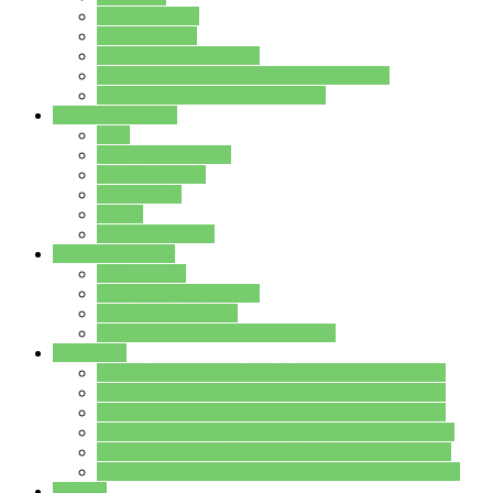
Streitschlichter
Umweltschule
Schule ohne Rassismus
Die PUSCH – Klasse der Lindenauschule
Die Schulseelsorge stellt sich vor
Weitere Angebote
AGs
Ganztagsbetreuung
Schulbibliothek
Infozentrum
Mensa
Mensaspeiseplan
Partner&Förderer
Förderverein
Jugendwerkstatt Hanau
Forum Schulqualität
SCHULEWIRTSCHAFT Hessen
WP-Kurse
Wahlpflichtangebot (WP I) für die Jahrgangstufe 7
Wahlpflichtangebot (WP I) für die Jahrgangstufe 8
Wahlpflichtangebot (WP I) für die Jahrgangstufe 9
Wahlpflichtangebot (WP I) für die Jahrgangstufe 10
Wahlpflichtangebot (WP II) für die Jahrgangstufe 9
Wahlpflichtangebot (WP II) für die Jahrgangstufe 10
Dateien