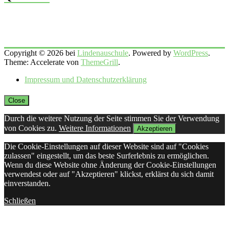
Copyright © 2026 bei
Lindenauschule
. Powered by
WordPress
.
Theme: Accelerate von
ThemeGrill
.
Impressum und Datenschutzerklärung
Close
Durch die weitere Nutzung der Seite stimmen Sie der Verwendung
von Cookies zu.
Weitere Informationen
Akzeptieren
Die Cookie-Einstellungen auf dieser Website sind auf "Cookies
zulassen" eingestellt, um das beste Surferlebnis zu ermöglichen.
Wenn du diese Website ohne Änderung der Cookie-Einstellungen
verwendest oder auf "Akzeptieren" klickst, erklärst du sich damit
einverstanden.
Schließen