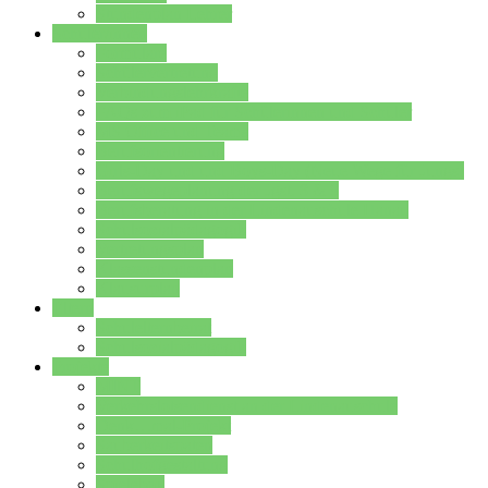
Stundenplan Lehrer
Schüler/innen
Formulare
Schülervertretung
Verbindungslehrkräfte
FAQs zum iPad für Schülerinnen und Schüler
MS Office und Teams
Berufsorientierung
Girls-Day und und Boys-Day (Neue Wege für Jungs)
Berufswegeplanung der Jgst. 8 & 9
Berufsberatung in der Lindenauschule Hanau
Schulsozialpädagogik
Vertretungsplan
Klassenstundenplan
Klausurplan
Eltern
Schulelternbeirat
Schulsozialpädagogik
Projekte
MINT
Verkehrslotsendienst an der Lindenauschule
Denk…mal-Projekt
Sauberkeitspaten
Schulhofgestaltung
Spielebox