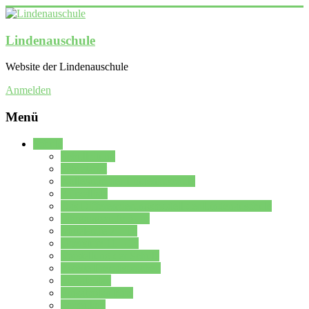
Lindenauschule
Website der Lindenauschule
Anmelden
Menü
Schule
Schulleitung
Sekretariat
Kollegium der Lindenauschule
Kürzelliste
Das Differenzierungsmodell der Lindenauschule
Jahrgangsstufe 5 – 6
Mittelstufe 7 – 10
Oberstufe 11 – 13
Vorstellung der Schule
Zweite Fremdsprachen
Einsatzplan
Einsatzplan Krz.
Formulare