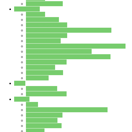
Stundenplan Lehrer
Schüler/innen
Formulare
Schülervertretung
Verbindungslehrkräfte
FAQs zum iPad für Schülerinnen und Schüler
MS Office und Teams
Berufsorientierung
Girls-Day und und Boys-Day (Neue Wege für Jungs)
Berufswegeplanung der Jgst. 8 & 9
Berufsberatung in der Lindenauschule Hanau
Schulsozialpädagogik
Vertretungsplan
Klassenstundenplan
Klausurplan
Eltern
Schulelternbeirat
Schulsozialpädagogik
Projekte
MINT
Verkehrslotsendienst an der Lindenauschule
Denk…mal-Projekt
Sauberkeitspaten
Schulhofgestaltung
Spielebox