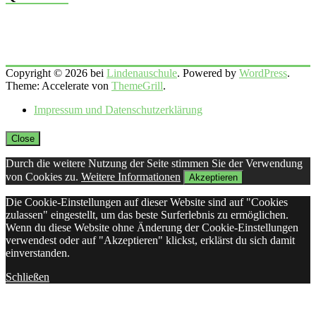
Copyright © 2026 bei
Lindenauschule
. Powered by
WordPress
.
Theme: Accelerate von
ThemeGrill
.
Impressum und Datenschutzerklärung
Close
Durch die weitere Nutzung der Seite stimmen Sie der Verwendung
von Cookies zu.
Weitere Informationen
Akzeptieren
Die Cookie-Einstellungen auf dieser Website sind auf "Cookies
zulassen" eingestellt, um das beste Surferlebnis zu ermöglichen.
Wenn du diese Website ohne Änderung der Cookie-Einstellungen
verwendest oder auf "Akzeptieren" klickst, erklärst du sich damit
einverstanden.
Schließen