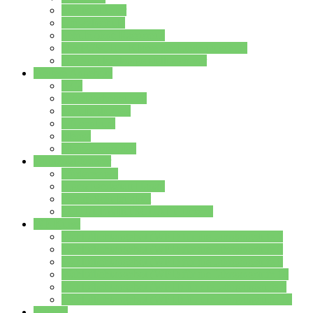
Streitschlichter
Umweltschule
Schule ohne Rassismus
Die PUSCH – Klasse der Lindenauschule
Die Schulseelsorge stellt sich vor
Weitere Angebote
AGs
Ganztagsbetreuung
Schulbibliothek
Infozentrum
Mensa
Mensaspeiseplan
Partner&Förderer
Förderverein
Jugendwerkstatt Hanau
Forum Schulqualität
SCHULEWIRTSCHAFT Hessen
WP-Kurse
Wahlpflichtangebot (WP I) für die Jahrgangstufe 7
Wahlpflichtangebot (WP I) für die Jahrgangstufe 8
Wahlpflichtangebot (WP I) für die Jahrgangstufe 9
Wahlpflichtangebot (WP I) für die Jahrgangstufe 10
Wahlpflichtangebot (WP II) für die Jahrgangstufe 9
Wahlpflichtangebot (WP II) für die Jahrgangstufe 10
Dateien