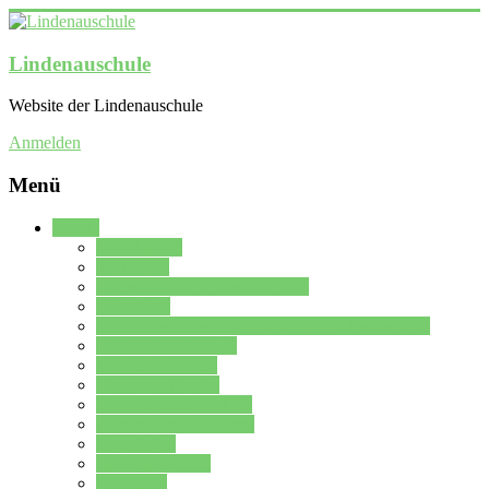
Lindenauschule
Website der Lindenauschule
Anmelden
Menü
Schule
Schulleitung
Sekretariat
Kollegium der Lindenauschule
Kürzelliste
Das Differenzierungsmodell der Lindenauschule
Jahrgangsstufe 5 – 6
Mittelstufe 7 – 10
Oberstufe 11 – 13
Vorstellung der Schule
Zweite Fremdsprachen
Einsatzplan
Einsatzplan Krz.
Formulare