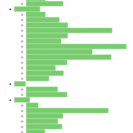
Stundenplan Lehrer
Schüler/innen
Formulare
Schülervertretung
Verbindungslehrkräfte
FAQs zum iPad für Schülerinnen und Schüler
MS Office und Teams
Berufsorientierung
Girls-Day und und Boys-Day (Neue Wege für Jungs)
Berufswegeplanung der Jgst. 8 & 9
Berufsberatung in der Lindenauschule Hanau
Schulsozialpädagogik
Vertretungsplan
Klassenstundenplan
Klausurplan
Eltern
Schulelternbeirat
Schulsozialpädagogik
Projekte
MINT
Verkehrslotsendienst an der Lindenauschule
Denk…mal-Projekt
Sauberkeitspaten
Schulhofgestaltung
Spielebox