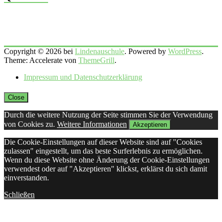
Copyright © 2026 bei
Lindenauschule
. Powered by
WordPress
.
Theme: Accelerate von
ThemeGrill
.
Impressum und Datenschutzerklärung
Close
Durch die weitere Nutzung der Seite stimmen Sie der Verwendung
von Cookies zu.
Weitere Informationen
Akzeptieren
Die Cookie-Einstellungen auf dieser Website sind auf "Cookies
zulassen" eingestellt, um das beste Surferlebnis zu ermöglichen.
Wenn du diese Website ohne Änderung der Cookie-Einstellungen
verwendest oder auf "Akzeptieren" klickst, erklärst du sich damit
einverstanden.
Schließen