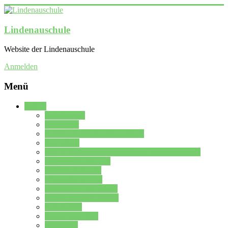
Lindenauschule
Website der Lindenauschule
Anmelden
Menü
Schule
Schulleitung
Sekretariat
Kollegium der Lindenauschule
Kürzelliste
Das Differenzierungsmodell der Lindenauschule
Jahrgangsstufe 5 – 6
Mittelstufe 7 – 10
Oberstufe 11 – 13
Vorstellung der Schule
Zweite Fremdsprachen
Einsatzplan
Einsatzplan Krz.
Formulare