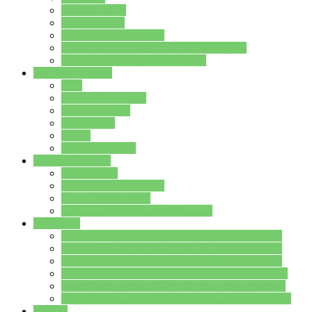
Streitschlichter
Umweltschule
Schule ohne Rassismus
Die PUSCH – Klasse der Lindenauschule
Die Schulseelsorge stellt sich vor
Weitere Angebote
AGs
Ganztagsbetreuung
Schulbibliothek
Infozentrum
Mensa
Mensaspeiseplan
Partner&Förderer
Förderverein
Jugendwerkstatt Hanau
Forum Schulqualität
SCHULEWIRTSCHAFT Hessen
WP-Kurse
Wahlpflichtangebot (WP I) für die Jahrgangstufe 7
Wahlpflichtangebot (WP I) für die Jahrgangstufe 8
Wahlpflichtangebot (WP I) für die Jahrgangstufe 9
Wahlpflichtangebot (WP I) für die Jahrgangstufe 10
Wahlpflichtangebot (WP II) für die Jahrgangstufe 9
Wahlpflichtangebot (WP II) für die Jahrgangstufe 10
Dateien