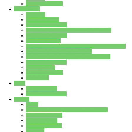
Stundenplan Lehrer
Schüler/innen
Formulare
Schülervertretung
Verbindungslehrkräfte
FAQs zum iPad für Schülerinnen und Schüler
MS Office und Teams
Berufsorientierung
Girls-Day und und Boys-Day (Neue Wege für Jungs)
Berufswegeplanung der Jgst. 8 & 9
Berufsberatung in der Lindenauschule Hanau
Schulsozialpädagogik
Vertretungsplan
Klassenstundenplan
Klausurplan
Eltern
Schulelternbeirat
Schulsozialpädagogik
Projekte
MINT
Verkehrslotsendienst an der Lindenauschule
Denk…mal-Projekt
Sauberkeitspaten
Schulhofgestaltung
Spielebox