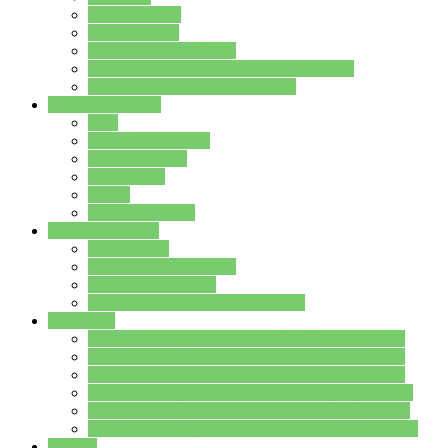
Streitschlichter
Umweltschule
Schule ohne Rassismus
Die PUSCH – Klasse der Lindenauschule
Die Schulseelsorge stellt sich vor
Weitere Angebote
AGs
Ganztagsbetreuung
Schulbibliothek
Infozentrum
Mensa
Mensaspeiseplan
Partner&Förderer
Förderverein
Jugendwerkstatt Hanau
Forum Schulqualität
SCHULEWIRTSCHAFT Hessen
WP-Kurse
Wahlpflichtangebot (WP I) für die Jahrgangstufe 7
Wahlpflichtangebot (WP I) für die Jahrgangstufe 8
Wahlpflichtangebot (WP I) für die Jahrgangstufe 9
Wahlpflichtangebot (WP I) für die Jahrgangstufe 10
Wahlpflichtangebot (WP II) für die Jahrgangstufe 9
Wahlpflichtangebot (WP II) für die Jahrgangstufe 10
Dateien