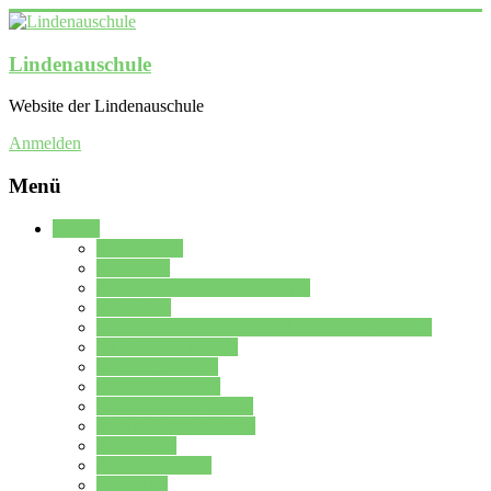
Lindenauschule
Website der Lindenauschule
Anmelden
Menü
Schule
Schulleitung
Sekretariat
Kollegium der Lindenauschule
Kürzelliste
Das Differenzierungsmodell der Lindenauschule
Jahrgangsstufe 5 – 6
Mittelstufe 7 – 10
Oberstufe 11 – 13
Vorstellung der Schule
Zweite Fremdsprachen
Einsatzplan
Einsatzplan Krz.
Formulare