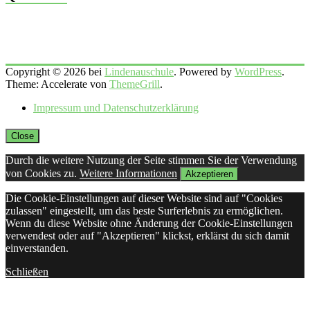
Copyright © 2026 bei
Lindenauschule
. Powered by
WordPress
.
Theme: Accelerate von
ThemeGrill
.
Impressum und Datenschutzerklärung
Close
Durch die weitere Nutzung der Seite stimmen Sie der Verwendung
von Cookies zu.
Weitere Informationen
Akzeptieren
Die Cookie-Einstellungen auf dieser Website sind auf "Cookies
zulassen" eingestellt, um das beste Surferlebnis zu ermöglichen.
Wenn du diese Website ohne Änderung der Cookie-Einstellungen
verwendest oder auf "Akzeptieren" klickst, erklärst du sich damit
einverstanden.
Schließen