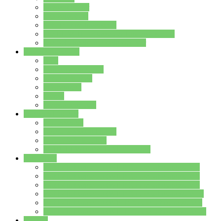
Streitschlichter
Umweltschule
Schule ohne Rassismus
Die PUSCH – Klasse der Lindenauschule
Die Schulseelsorge stellt sich vor
Weitere Angebote
AGs
Ganztagsbetreuung
Schulbibliothek
Infozentrum
Mensa
Mensaspeiseplan
Partner&Förderer
Förderverein
Jugendwerkstatt Hanau
Forum Schulqualität
SCHULEWIRTSCHAFT Hessen
WP-Kurse
Wahlpflichtangebot (WP I) für die Jahrgangstufe 7
Wahlpflichtangebot (WP I) für die Jahrgangstufe 8
Wahlpflichtangebot (WP I) für die Jahrgangstufe 9
Wahlpflichtangebot (WP I) für die Jahrgangstufe 10
Wahlpflichtangebot (WP II) für die Jahrgangstufe 9
Wahlpflichtangebot (WP II) für die Jahrgangstufe 10
Dateien