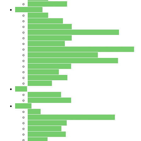
Stundenplan Lehrer
Schüler/innen
Formulare
Schülervertretung
Verbindungslehrkräfte
FAQs zum iPad für Schülerinnen und Schüler
MS Office und Teams
Berufsorientierung
Girls-Day und und Boys-Day (Neue Wege für Jungs)
Berufswegeplanung der Jgst. 8 & 9
Berufsberatung in der Lindenauschule Hanau
Schulsozialpädagogik
Vertretungsplan
Klassenstundenplan
Klausurplan
Eltern
Schulelternbeirat
Schulsozialpädagogik
Projekte
MINT
Verkehrslotsendienst an der Lindenauschule
Denk…mal-Projekt
Sauberkeitspaten
Schulhofgestaltung
Spielebox