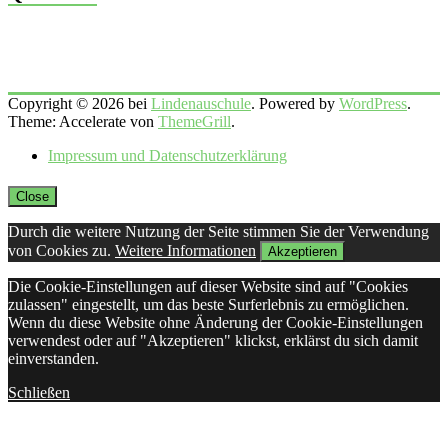
Copyright © 2026 bei
Lindenauschule
. Powered by
WordPress
.
Theme: Accelerate von
ThemeGrill
.
Impressum und Datenschutzerklärung
Close
Durch die weitere Nutzung der Seite stimmen Sie der Verwendung
von Cookies zu.
Weitere Informationen
Akzeptieren
Die Cookie-Einstellungen auf dieser Website sind auf "Cookies
zulassen" eingestellt, um das beste Surferlebnis zu ermöglichen.
Wenn du diese Website ohne Änderung der Cookie-Einstellungen
verwendest oder auf "Akzeptieren" klickst, erklärst du sich damit
einverstanden.
Schließen