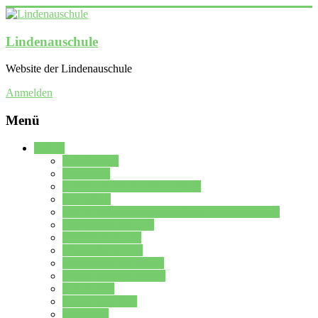
Lindenauschule
Website der Lindenauschule
Anmelden
Menü
Schule
Schulleitung
Sekretariat
Kollegium der Lindenauschule
Kürzelliste
Das Differenzierungsmodell der Lindenauschule
Jahrgangsstufe 5 – 6
Mittelstufe 7 – 10
Oberstufe 11 – 13
Vorstellung der Schule
Zweite Fremdsprachen
Einsatzplan
Einsatzplan Krz.
Formulare