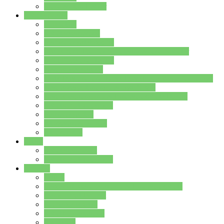
Stundenplan Lehrer
Schüler/innen
Formulare
Schülervertretung
Verbindungslehrkräfte
FAQs zum iPad für Schülerinnen und Schüler
MS Office und Teams
Berufsorientierung
Girls-Day und und Boys-Day (Neue Wege für Jungs)
Berufswegeplanung der Jgst. 8 & 9
Berufsberatung in der Lindenauschule Hanau
Schulsozialpädagogik
Vertretungsplan
Klassenstundenplan
Klausurplan
Eltern
Schulelternbeirat
Schulsozialpädagogik
Projekte
MINT
Verkehrslotsendienst an der Lindenauschule
Denk…mal-Projekt
Sauberkeitspaten
Schulhofgestaltung
Spielebox