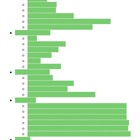
Streitschlichter
Umweltschule
Schule ohne Rassismus
Die PUSCH – Klasse der Lindenauschule
Die Schulseelsorge stellt sich vor
Weitere Angebote
AGs
Ganztagsbetreuung
Schulbibliothek
Infozentrum
Mensa
Mensaspeiseplan
Partner&Förderer
Förderverein
Jugendwerkstatt Hanau
Forum Schulqualität
SCHULEWIRTSCHAFT Hessen
WP-Kurse
Wahlpflichtangebot (WP I) für die Jahrgangstufe 7
Wahlpflichtangebot (WP I) für die Jahrgangstufe 8
Wahlpflichtangebot (WP I) für die Jahrgangstufe 9
Wahlpflichtangebot (WP I) für die Jahrgangstufe 10
Wahlpflichtangebot (WP II) für die Jahrgangstufe 9
Wahlpflichtangebot (WP II) für die Jahrgangstufe 10
Dateien