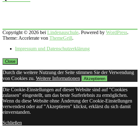
Copyright © 2026 bei
Lindenauschule
. Powered by
WordPress
.
Theme: Accelerate von
ThemeGrill
.
Impressum und Datenschutzerklärung
Close
Durch die weitere Nutzung der Seite stimmen Sie der Verwendung
von Cookies zu.
Weitere Informationen
Akzeptieren
Die Cookie-Einstellungen auf dieser Website sind auf "Cookies
zulassen" eingestellt, um das beste Surferlebnis zu ermöglichen.
Wenn du diese Website ohne Änderung der Cookie-Einstellungen
verwendest oder auf "Akzeptieren" klickst, erklärst du sich damit
einverstanden.
Schließen