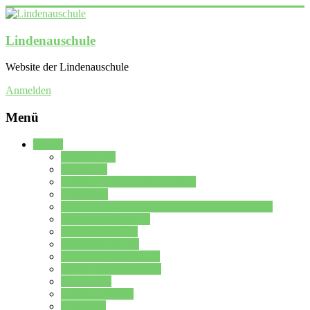
Lindenauschule
Website der Lindenauschule
Anmelden
Menü
Schule
Schulleitung
Sekretariat
Kollegium der Lindenauschule
Kürzelliste
Das Differenzierungsmodell der Lindenauschule
Jahrgangsstufe 5 – 6
Mittelstufe 7 – 10
Oberstufe 11 – 13
Vorstellung der Schule
Zweite Fremdsprachen
Einsatzplan
Einsatzplan Krz.
Formulare