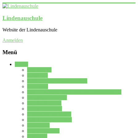
Lindenauschule
Website der Lindenauschule
Anmelden
Menü
Schule
Schulleitung
Sekretariat
Kollegium der Lindenauschule
Kürzelliste
Das Differenzierungsmodell der Lindenauschule
Jahrgangsstufe 5 – 6
Mittelstufe 7 – 10
Oberstufe 11 – 13
Vorstellung der Schule
Zweite Fremdsprachen
Einsatzplan
Einsatzplan Krz.
Formulare