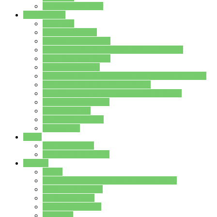
Stundenplan Lehrer
Schüler/innen
Formulare
Schülervertretung
Verbindungslehrkräfte
FAQs zum iPad für Schülerinnen und Schüler
MS Office und Teams
Berufsorientierung
Girls-Day und und Boys-Day (Neue Wege für Jungs)
Berufswegeplanung der Jgst. 8 & 9
Berufsberatung in der Lindenauschule Hanau
Schulsozialpädagogik
Vertretungsplan
Klassenstundenplan
Klausurplan
Eltern
Schulelternbeirat
Schulsozialpädagogik
Projekte
MINT
Verkehrslotsendienst an der Lindenauschule
Denk…mal-Projekt
Sauberkeitspaten
Schulhofgestaltung
Spielebox