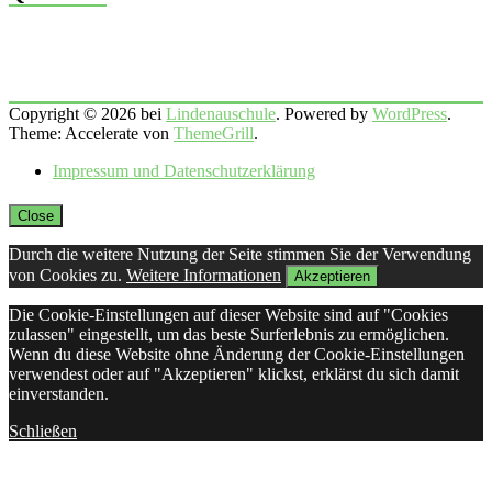
Copyright © 2026 bei
Lindenauschule
. Powered by
WordPress
.
Theme: Accelerate von
ThemeGrill
.
Impressum und Datenschutzerklärung
Close
Durch die weitere Nutzung der Seite stimmen Sie der Verwendung
von Cookies zu.
Weitere Informationen
Akzeptieren
Die Cookie-Einstellungen auf dieser Website sind auf "Cookies
zulassen" eingestellt, um das beste Surferlebnis zu ermöglichen.
Wenn du diese Website ohne Änderung der Cookie-Einstellungen
verwendest oder auf "Akzeptieren" klickst, erklärst du sich damit
einverstanden.
Schließen