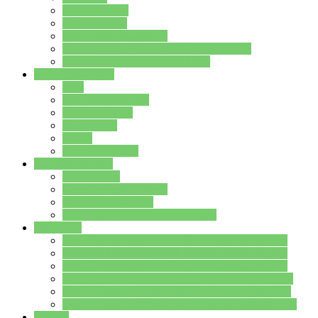
Streitschlichter
Umweltschule
Schule ohne Rassismus
Die PUSCH – Klasse der Lindenauschule
Die Schulseelsorge stellt sich vor
Weitere Angebote
AGs
Ganztagsbetreuung
Schulbibliothek
Infozentrum
Mensa
Mensaspeiseplan
Partner&Förderer
Förderverein
Jugendwerkstatt Hanau
Forum Schulqualität
SCHULEWIRTSCHAFT Hessen
WP-Kurse
Wahlpflichtangebot (WP I) für die Jahrgangstufe 7
Wahlpflichtangebot (WP I) für die Jahrgangstufe 8
Wahlpflichtangebot (WP I) für die Jahrgangstufe 9
Wahlpflichtangebot (WP I) für die Jahrgangstufe 10
Wahlpflichtangebot (WP II) für die Jahrgangstufe 9
Wahlpflichtangebot (WP II) für die Jahrgangstufe 10
Dateien