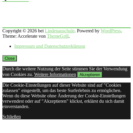
Copyright © 2026 bei
Lindenauschule
. Powered by
WordPress
.
Theme: Accelerate von
ThemeGrill
.
Impressum und Datenschutzerklärung
Close
Durch die weitere Nutzung der Seite stimmen Sie der Verwendung
von Cookies zu.
Weitere Informationen
Akzeptieren
Die Cookie-Einstellungen auf dieser Website sind auf "Cookies
zulassen" eingestellt, um das beste Surferlebnis zu ermöglichen.
Wenn du diese Website ohne Änderung der Cookie-Einstellungen
verwendest oder auf "Akzeptieren" klickst, erklärst du sich damit
einverstanden.
Schließen