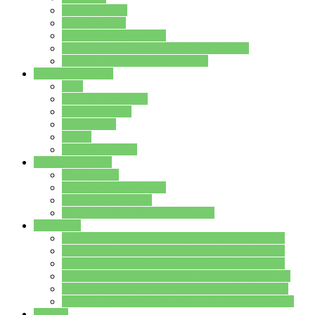
Streitschlichter
Umweltschule
Schule ohne Rassismus
Die PUSCH – Klasse der Lindenauschule
Die Schulseelsorge stellt sich vor
Weitere Angebote
AGs
Ganztagsbetreuung
Schulbibliothek
Infozentrum
Mensa
Mensaspeiseplan
Partner&Förderer
Förderverein
Jugendwerkstatt Hanau
Forum Schulqualität
SCHULEWIRTSCHAFT Hessen
WP-Kurse
Wahlpflichtangebot (WP I) für die Jahrgangstufe 7
Wahlpflichtangebot (WP I) für die Jahrgangstufe 8
Wahlpflichtangebot (WP I) für die Jahrgangstufe 9
Wahlpflichtangebot (WP I) für die Jahrgangstufe 10
Wahlpflichtangebot (WP II) für die Jahrgangstufe 9
Wahlpflichtangebot (WP II) für die Jahrgangstufe 10
Dateien