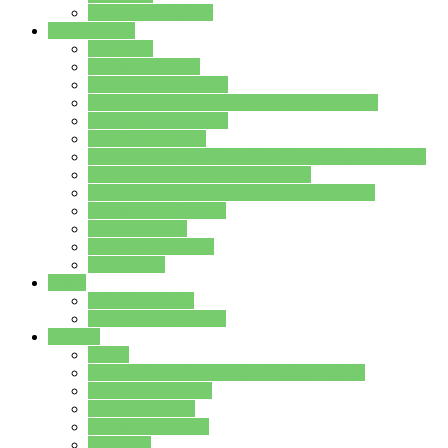
Stundenplan Lehrer
Schüler/innen
Formulare
Schülervertretung
Verbindungslehrkräfte
FAQs zum iPad für Schülerinnen und Schüler
MS Office und Teams
Berufsorientierung
Girls-Day und und Boys-Day (Neue Wege für Jungs)
Berufswegeplanung der Jgst. 8 & 9
Berufsberatung in der Lindenauschule Hanau
Schulsozialpädagogik
Vertretungsplan
Klassenstundenplan
Klausurplan
Eltern
Schulelternbeirat
Schulsozialpädagogik
Projekte
MINT
Verkehrslotsendienst an der Lindenauschule
Denk…mal-Projekt
Sauberkeitspaten
Schulhofgestaltung
Spielebox