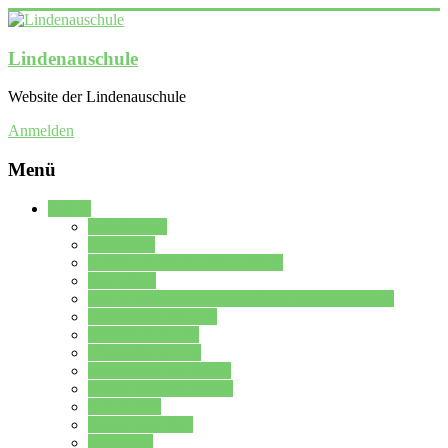
Lindenauschule
Website der Lindenauschule
Anmelden
Menü
Schule
Schulleitung
Sekretariat
Kollegium der Lindenauschule
Kürzelliste
Das Differenzierungsmodell der Lindenauschule
Jahrgangsstufe 5 – 6
Mittelstufe 7 – 10
Oberstufe 11 – 13
Vorstellung der Schule
Zweite Fremdsprachen
Einsatzplan
Einsatzplan Krz.
Formulare