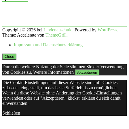
Copyright © 2026 bei
Lindenauschule
. Powered by
WordPress
.
Theme: Accelerate von
ThemeGrill
.
Impressum und Datenschutzerklärung
Close
Durch die weitere Nutzung der Seite stimmen Sie der Verwendung
von Cookies zu.
Weitere Informationen
Akzeptieren
Die Cookie-Einstellungen auf dieser Website sind auf "Cookies
zulassen" eingestellt, um das beste Surferlebnis zu ermöglichen.
Wenn du diese Website ohne Änderung der Cookie-Einstellungen
verwendest oder auf "Akzeptieren" klickst, erklärst du sich damit
einverstanden.
Schließen