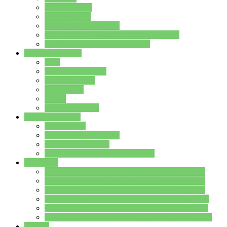
Streitschlichter
Umweltschule
Schule ohne Rassismus
Die PUSCH – Klasse der Lindenauschule
Die Schulseelsorge stellt sich vor
Weitere Angebote
AGs
Ganztagsbetreuung
Schulbibliothek
Infozentrum
Mensa
Mensaspeiseplan
Partner&Förderer
Förderverein
Jugendwerkstatt Hanau
Forum Schulqualität
SCHULEWIRTSCHAFT Hessen
WP-Kurse
Wahlpflichtangebot (WP I) für die Jahrgangstufe 7
Wahlpflichtangebot (WP I) für die Jahrgangstufe 8
Wahlpflichtangebot (WP I) für die Jahrgangstufe 9
Wahlpflichtangebot (WP I) für die Jahrgangstufe 10
Wahlpflichtangebot (WP II) für die Jahrgangstufe 9
Wahlpflichtangebot (WP II) für die Jahrgangstufe 10
Dateien