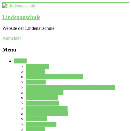
Lindenauschule
Website der Lindenauschule
Anmelden
Menü
Schule
Schulleitung
Sekretariat
Kollegium der Lindenauschule
Kürzelliste
Das Differenzierungsmodell der Lindenauschule
Jahrgangsstufe 5 – 6
Mittelstufe 7 – 10
Oberstufe 11 – 13
Vorstellung der Schule
Zweite Fremdsprachen
Einsatzplan
Einsatzplan Krz.
Formulare