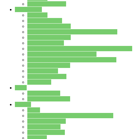
Stundenplan Lehrer
Schüler/innen
Formulare
Schülervertretung
Verbindungslehrkräfte
FAQs zum iPad für Schülerinnen und Schüler
MS Office und Teams
Berufsorientierung
Girls-Day und und Boys-Day (Neue Wege für Jungs)
Berufswegeplanung der Jgst. 8 & 9
Berufsberatung in der Lindenauschule Hanau
Schulsozialpädagogik
Vertretungsplan
Klassenstundenplan
Klausurplan
Eltern
Schulelternbeirat
Schulsozialpädagogik
Projekte
MINT
Verkehrslotsendienst an der Lindenauschule
Denk…mal-Projekt
Sauberkeitspaten
Schulhofgestaltung
Spielebox