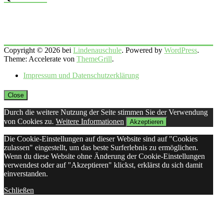
Copyright © 2026 bei
Lindenauschule
. Powered by
WordPress
.
Theme: Accelerate von
ThemeGrill
.
Impressum und Datenschutzerklärung
Close
Durch die weitere Nutzung der Seite stimmen Sie der Verwendung
von Cookies zu.
Weitere Informationen
Akzeptieren
Die Cookie-Einstellungen auf dieser Website sind auf "Cookies
zulassen" eingestellt, um das beste Surferlebnis zu ermöglichen.
Wenn du diese Website ohne Änderung der Cookie-Einstellungen
verwendest oder auf "Akzeptieren" klickst, erklärst du sich damit
einverstanden.
Schließen