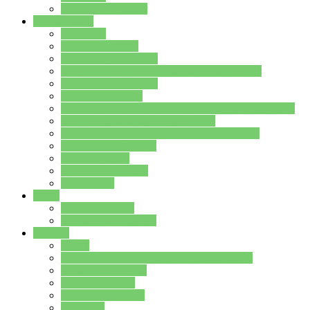
Stundenplan Lehrer
Schüler/innen
Formulare
Schülervertretung
Verbindungslehrkräfte
FAQs zum iPad für Schülerinnen und Schüler
MS Office und Teams
Berufsorientierung
Girls-Day und und Boys-Day (Neue Wege für Jungs)
Berufswegeplanung der Jgst. 8 & 9
Berufsberatung in der Lindenauschule Hanau
Schulsozialpädagogik
Vertretungsplan
Klassenstundenplan
Klausurplan
Eltern
Schulelternbeirat
Schulsozialpädagogik
Projekte
MINT
Verkehrslotsendienst an der Lindenauschule
Denk…mal-Projekt
Sauberkeitspaten
Schulhofgestaltung
Spielebox