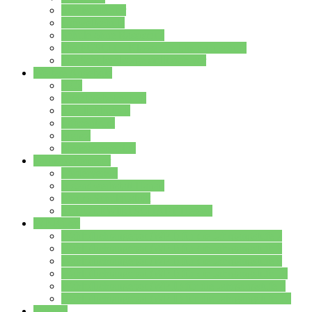
Streitschlichter
Umweltschule
Schule ohne Rassismus
Die PUSCH – Klasse der Lindenauschule
Die Schulseelsorge stellt sich vor
Weitere Angebote
AGs
Ganztagsbetreuung
Schulbibliothek
Infozentrum
Mensa
Mensaspeiseplan
Partner&Förderer
Förderverein
Jugendwerkstatt Hanau
Forum Schulqualität
SCHULEWIRTSCHAFT Hessen
WP-Kurse
Wahlpflichtangebot (WP I) für die Jahrgangstufe 7
Wahlpflichtangebot (WP I) für die Jahrgangstufe 8
Wahlpflichtangebot (WP I) für die Jahrgangstufe 9
Wahlpflichtangebot (WP I) für die Jahrgangstufe 10
Wahlpflichtangebot (WP II) für die Jahrgangstufe 9
Wahlpflichtangebot (WP II) für die Jahrgangstufe 10
Dateien