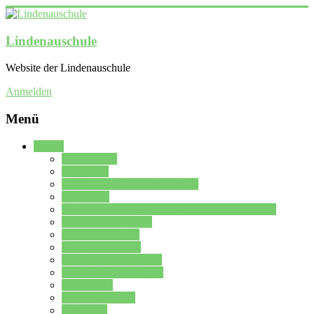
Lindenauschule
Website der Lindenauschule
Anmelden
Menü
Schule
Schulleitung
Sekretariat
Kollegium der Lindenauschule
Kürzelliste
Das Differenzierungsmodell der Lindenauschule
Jahrgangsstufe 5 – 6
Mittelstufe 7 – 10
Oberstufe 11 – 13
Vorstellung der Schule
Zweite Fremdsprachen
Einsatzplan
Einsatzplan Krz.
Formulare