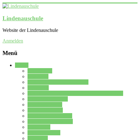
Lindenauschule
Website der Lindenauschule
Anmelden
Menü
Schule
Schulleitung
Sekretariat
Kollegium der Lindenauschule
Kürzelliste
Das Differenzierungsmodell der Lindenauschule
Jahrgangsstufe 5 – 6
Mittelstufe 7 – 10
Oberstufe 11 – 13
Vorstellung der Schule
Zweite Fremdsprachen
Einsatzplan
Einsatzplan Krz.
Formulare