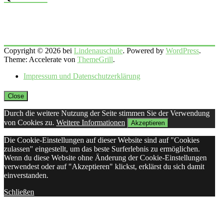
Copyright © 2026 bei
Lindenauschule
. Powered by
WordPress
.
Theme: Accelerate von
ThemeGrill
.
Impressum und Datenschutzerklärung
Close
Durch die weitere Nutzung der Seite stimmen Sie der Verwendung
von Cookies zu.
Weitere Informationen
Akzeptieren
Die Cookie-Einstellungen auf dieser Website sind auf "Cookies
zulassen" eingestellt, um das beste Surferlebnis zu ermöglichen.
Wenn du diese Website ohne Änderung der Cookie-Einstellungen
verwendest oder auf "Akzeptieren" klickst, erklärst du sich damit
einverstanden.
Schließen