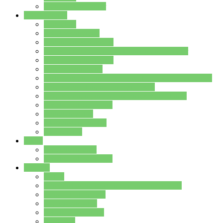
Stundenplan Lehrer
Schüler/innen
Formulare
Schülervertretung
Verbindungslehrkräfte
FAQs zum iPad für Schülerinnen und Schüler
MS Office und Teams
Berufsorientierung
Girls-Day und und Boys-Day (Neue Wege für Jungs)
Berufswegeplanung der Jgst. 8 & 9
Berufsberatung in der Lindenauschule Hanau
Schulsozialpädagogik
Vertretungsplan
Klassenstundenplan
Klausurplan
Eltern
Schulelternbeirat
Schulsozialpädagogik
Projekte
MINT
Verkehrslotsendienst an der Lindenauschule
Denk…mal-Projekt
Sauberkeitspaten
Schulhofgestaltung
Spielebox