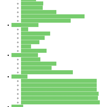
Streitschlichter
Umweltschule
Schule ohne Rassismus
Die PUSCH – Klasse der Lindenauschule
Die Schulseelsorge stellt sich vor
Weitere Angebote
AGs
Ganztagsbetreuung
Schulbibliothek
Infozentrum
Mensa
Mensaspeiseplan
Partner&Förderer
Förderverein
Jugendwerkstatt Hanau
Forum Schulqualität
SCHULEWIRTSCHAFT Hessen
WP-Kurse
Wahlpflichtangebot (WP I) für die Jahrgangstufe 7
Wahlpflichtangebot (WP I) für die Jahrgangstufe 8
Wahlpflichtangebot (WP I) für die Jahrgangstufe 9
Wahlpflichtangebot (WP I) für die Jahrgangstufe 10
Wahlpflichtangebot (WP II) für die Jahrgangstufe 9
Wahlpflichtangebot (WP II) für die Jahrgangstufe 10
Dateien