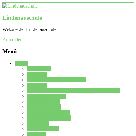
Lindenauschule
Website der Lindenauschule
Anmelden
Menü
Schule
Schulleitung
Sekretariat
Kollegium der Lindenauschule
Kürzelliste
Das Differenzierungsmodell der Lindenauschule
Jahrgangsstufe 5 – 6
Mittelstufe 7 – 10
Oberstufe 11 – 13
Vorstellung der Schule
Zweite Fremdsprachen
Einsatzplan
Einsatzplan Krz.
Formulare