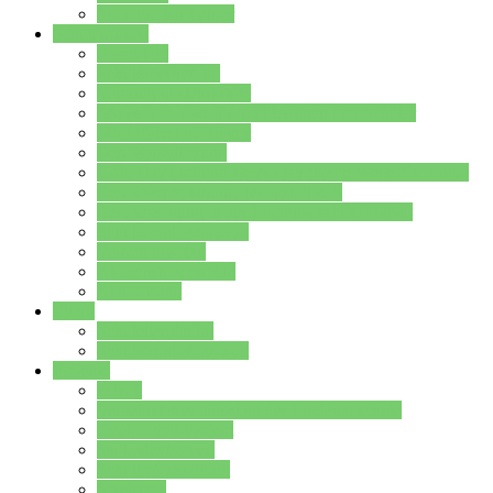
Stundenplan Lehrer
Schüler/innen
Formulare
Schülervertretung
Verbindungslehrkräfte
FAQs zum iPad für Schülerinnen und Schüler
MS Office und Teams
Berufsorientierung
Girls-Day und und Boys-Day (Neue Wege für Jungs)
Berufswegeplanung der Jgst. 8 & 9
Berufsberatung in der Lindenauschule Hanau
Schulsozialpädagogik
Vertretungsplan
Klassenstundenplan
Klausurplan
Eltern
Schulelternbeirat
Schulsozialpädagogik
Projekte
MINT
Verkehrslotsendienst an der Lindenauschule
Denk…mal-Projekt
Sauberkeitspaten
Schulhofgestaltung
Spielebox