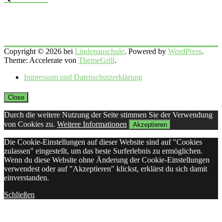
Copyright © 2026 bei
Lindenauschule
. Powered by
WordPress
.
Theme: Accelerate von
ThemeGrill
.
Impressum und Datenschutzerklärung
Close
Durch die weitere Nutzung der Seite stimmen Sie der Verwendung
von Cookies zu.
Weitere Informationen
Akzeptieren
Die Cookie-Einstellungen auf dieser Website sind auf "Cookies
zulassen" eingestellt, um das beste Surferlebnis zu ermöglichen.
Wenn du diese Website ohne Änderung der Cookie-Einstellungen
verwendest oder auf "Akzeptieren" klickst, erklärst du sich damit
einverstanden.
Schließen