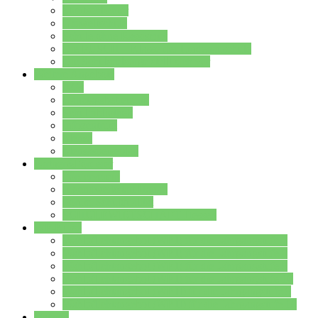
Streitschlichter
Umweltschule
Schule ohne Rassismus
Die PUSCH – Klasse der Lindenauschule
Die Schulseelsorge stellt sich vor
Weitere Angebote
AGs
Ganztagsbetreuung
Schulbibliothek
Infozentrum
Mensa
Mensaspeiseplan
Partner&Förderer
Förderverein
Jugendwerkstatt Hanau
Forum Schulqualität
SCHULEWIRTSCHAFT Hessen
WP-Kurse
Wahlpflichtangebot (WP I) für die Jahrgangstufe 7
Wahlpflichtangebot (WP I) für die Jahrgangstufe 8
Wahlpflichtangebot (WP I) für die Jahrgangstufe 9
Wahlpflichtangebot (WP I) für die Jahrgangstufe 10
Wahlpflichtangebot (WP II) für die Jahrgangstufe 9
Wahlpflichtangebot (WP II) für die Jahrgangstufe 10
Dateien