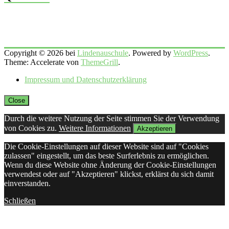
Copyright © 2026 bei
Lindenauschule
. Powered by
WordPress
.
Theme: Accelerate von
ThemeGrill
.
Impressum und Datenschutzerklärung
Close
Durch die weitere Nutzung der Seite stimmen Sie der Verwendung
von Cookies zu.
Weitere Informationen
Akzeptieren
Die Cookie-Einstellungen auf dieser Website sind auf "Cookies
zulassen" eingestellt, um das beste Surferlebnis zu ermöglichen.
Wenn du diese Website ohne Änderung der Cookie-Einstellungen
verwendest oder auf "Akzeptieren" klickst, erklärst du sich damit
einverstanden.
Schließen