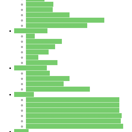
Streitschlichter
Umweltschule
Schule ohne Rassismus
Die PUSCH – Klasse der Lindenauschule
Die Schulseelsorge stellt sich vor
Weitere Angebote
AGs
Ganztagsbetreuung
Schulbibliothek
Infozentrum
Mensa
Mensaspeiseplan
Partner&Förderer
Förderverein
Jugendwerkstatt Hanau
Forum Schulqualität
SCHULEWIRTSCHAFT Hessen
WP-Kurse
Wahlpflichtangebot (WP I) für die Jahrgangstufe 7
Wahlpflichtangebot (WP I) für die Jahrgangstufe 8
Wahlpflichtangebot (WP I) für die Jahrgangstufe 9
Wahlpflichtangebot (WP I) für die Jahrgangstufe 10
Wahlpflichtangebot (WP II) für die Jahrgangstufe 9
Wahlpflichtangebot (WP II) für die Jahrgangstufe 10
Dateien