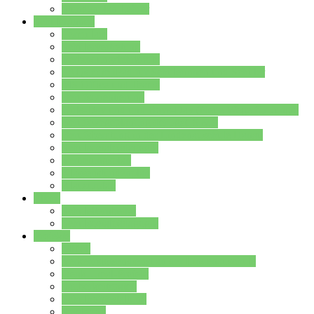
Stundenplan Lehrer
Schüler/innen
Formulare
Schülervertretung
Verbindungslehrkräfte
FAQs zum iPad für Schülerinnen und Schüler
MS Office und Teams
Berufsorientierung
Girls-Day und und Boys-Day (Neue Wege für Jungs)
Berufswegeplanung der Jgst. 8 & 9
Berufsberatung in der Lindenauschule Hanau
Schulsozialpädagogik
Vertretungsplan
Klassenstundenplan
Klausurplan
Eltern
Schulelternbeirat
Schulsozialpädagogik
Projekte
MINT
Verkehrslotsendienst an der Lindenauschule
Denk…mal-Projekt
Sauberkeitspaten
Schulhofgestaltung
Spielebox