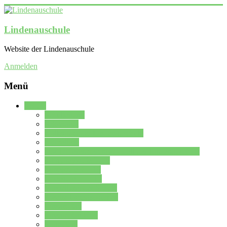
Lindenauschule
Website der Lindenauschule
Anmelden
Menü
Schule
Schulleitung
Sekretariat
Kollegium der Lindenauschule
Kürzelliste
Das Differenzierungsmodell der Lindenauschule
Jahrgangsstufe 5 – 6
Mittelstufe 7 – 10
Oberstufe 11 – 13
Vorstellung der Schule
Zweite Fremdsprachen
Einsatzplan
Einsatzplan Krz.
Formulare