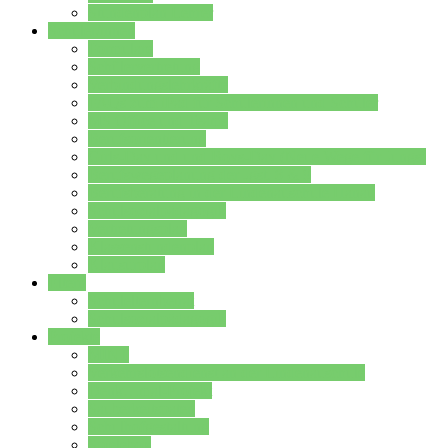
Stundenplan Lehrer
Schüler/innen
Formulare
Schülervertretung
Verbindungslehrkräfte
FAQs zum iPad für Schülerinnen und Schüler
MS Office und Teams
Berufsorientierung
Girls-Day und und Boys-Day (Neue Wege für Jungs)
Berufswegeplanung der Jgst. 8 & 9
Berufsberatung in der Lindenauschule Hanau
Schulsozialpädagogik
Vertretungsplan
Klassenstundenplan
Klausurplan
Eltern
Schulelternbeirat
Schulsozialpädagogik
Projekte
MINT
Verkehrslotsendienst an der Lindenauschule
Denk…mal-Projekt
Sauberkeitspaten
Schulhofgestaltung
Spielebox