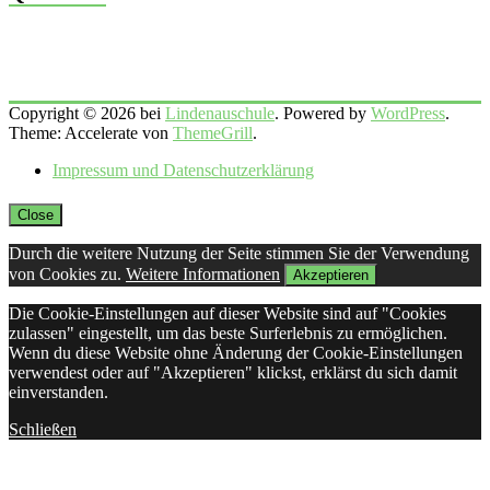
Copyright © 2026 bei
Lindenauschule
. Powered by
WordPress
.
Theme: Accelerate von
ThemeGrill
.
Impressum und Datenschutzerklärung
Close
Durch die weitere Nutzung der Seite stimmen Sie der Verwendung
von Cookies zu.
Weitere Informationen
Akzeptieren
Die Cookie-Einstellungen auf dieser Website sind auf "Cookies
zulassen" eingestellt, um das beste Surferlebnis zu ermöglichen.
Wenn du diese Website ohne Änderung der Cookie-Einstellungen
verwendest oder auf "Akzeptieren" klickst, erklärst du sich damit
einverstanden.
Schließen