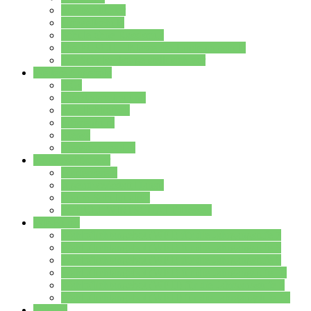
Streitschlichter
Umweltschule
Schule ohne Rassismus
Die PUSCH – Klasse der Lindenauschule
Die Schulseelsorge stellt sich vor
Weitere Angebote
AGs
Ganztagsbetreuung
Schulbibliothek
Infozentrum
Mensa
Mensaspeiseplan
Partner&Förderer
Förderverein
Jugendwerkstatt Hanau
Forum Schulqualität
SCHULEWIRTSCHAFT Hessen
WP-Kurse
Wahlpflichtangebot (WP I) für die Jahrgangstufe 7
Wahlpflichtangebot (WP I) für die Jahrgangstufe 8
Wahlpflichtangebot (WP I) für die Jahrgangstufe 9
Wahlpflichtangebot (WP I) für die Jahrgangstufe 10
Wahlpflichtangebot (WP II) für die Jahrgangstufe 9
Wahlpflichtangebot (WP II) für die Jahrgangstufe 10
Dateien