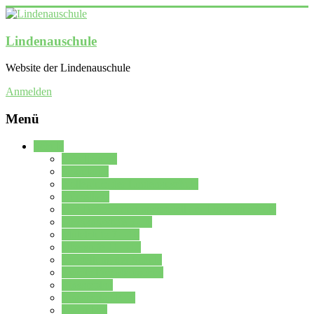
Lindenauschule
Website der Lindenauschule
Anmelden
Menü
Schule
Schulleitung
Sekretariat
Kollegium der Lindenauschule
Kürzelliste
Das Differenzierungsmodell der Lindenauschule
Jahrgangsstufe 5 – 6
Mittelstufe 7 – 10
Oberstufe 11 – 13
Vorstellung der Schule
Zweite Fremdsprachen
Einsatzplan
Einsatzplan Krz.
Formulare