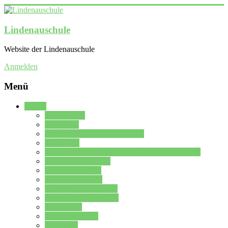
Lindenauschule
Website der Lindenauschule
Anmelden
Menü
Schule
Schulleitung
Sekretariat
Kollegium der Lindenauschule
Kürzelliste
Das Differenzierungsmodell der Lindenauschule
Jahrgangsstufe 5 – 6
Mittelstufe 7 – 10
Oberstufe 11 – 13
Vorstellung der Schule
Zweite Fremdsprachen
Einsatzplan
Einsatzplan Krz.
Formulare