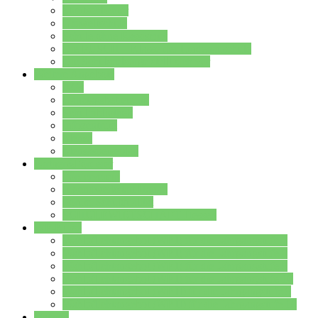
Streitschlichter
Umweltschule
Schule ohne Rassismus
Die PUSCH – Klasse der Lindenauschule
Die Schulseelsorge stellt sich vor
Weitere Angebote
AGs
Ganztagsbetreuung
Schulbibliothek
Infozentrum
Mensa
Mensaspeiseplan
Partner&Förderer
Förderverein
Jugendwerkstatt Hanau
Forum Schulqualität
SCHULEWIRTSCHAFT Hessen
WP-Kurse
Wahlpflichtangebot (WP I) für die Jahrgangstufe 7
Wahlpflichtangebot (WP I) für die Jahrgangstufe 8
Wahlpflichtangebot (WP I) für die Jahrgangstufe 9
Wahlpflichtangebot (WP I) für die Jahrgangstufe 10
Wahlpflichtangebot (WP II) für die Jahrgangstufe 9
Wahlpflichtangebot (WP II) für die Jahrgangstufe 10
Dateien