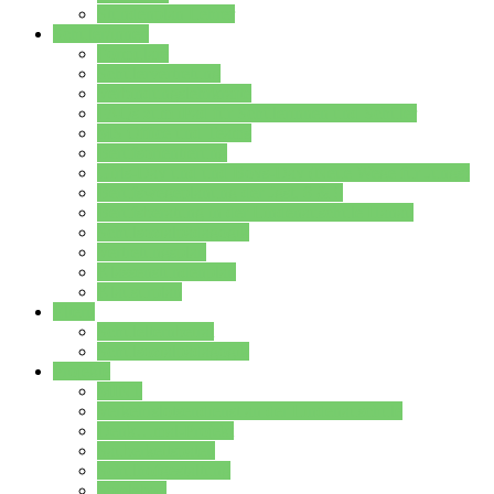
Stundenplan Lehrer
Schüler/innen
Formulare
Schülervertretung
Verbindungslehrkräfte
FAQs zum iPad für Schülerinnen und Schüler
MS Office und Teams
Berufsorientierung
Girls-Day und und Boys-Day (Neue Wege für Jungs)
Berufswegeplanung der Jgst. 8 & 9
Berufsberatung in der Lindenauschule Hanau
Schulsozialpädagogik
Vertretungsplan
Klassenstundenplan
Klausurplan
Eltern
Schulelternbeirat
Schulsozialpädagogik
Projekte
MINT
Verkehrslotsendienst an der Lindenauschule
Denk…mal-Projekt
Sauberkeitspaten
Schulhofgestaltung
Spielebox