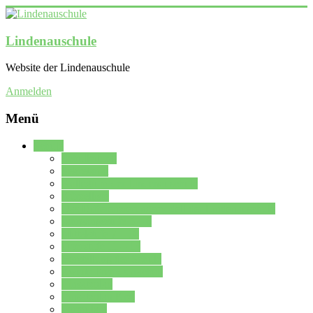
Lindenauschule
Website der Lindenauschule
Anmelden
Menü
Schule
Schulleitung
Sekretariat
Kollegium der Lindenauschule
Kürzelliste
Das Differenzierungsmodell der Lindenauschule
Jahrgangsstufe 5 – 6
Mittelstufe 7 – 10
Oberstufe 11 – 13
Vorstellung der Schule
Zweite Fremdsprachen
Einsatzplan
Einsatzplan Krz.
Formulare