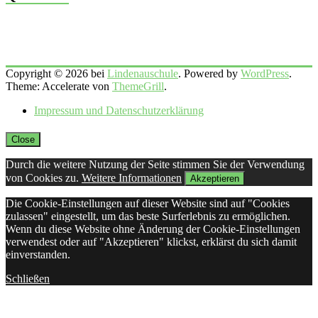
Copyright © 2026 bei
Lindenauschule
. Powered by
WordPress
.
Theme: Accelerate von
ThemeGrill
.
Impressum und Datenschutzerklärung
Close
Durch die weitere Nutzung der Seite stimmen Sie der Verwendung
von Cookies zu.
Weitere Informationen
Akzeptieren
Die Cookie-Einstellungen auf dieser Website sind auf "Cookies
zulassen" eingestellt, um das beste Surferlebnis zu ermöglichen.
Wenn du diese Website ohne Änderung der Cookie-Einstellungen
verwendest oder auf "Akzeptieren" klickst, erklärst du sich damit
einverstanden.
Schließen