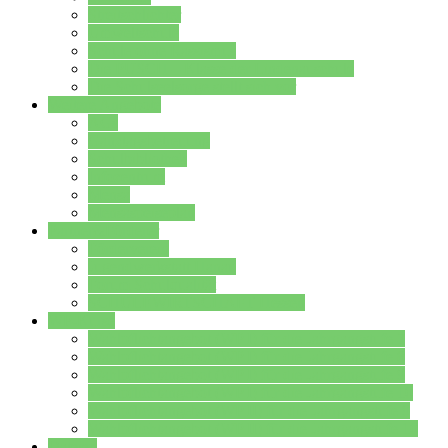
Streitschlichter
Umweltschule
Schule ohne Rassismus
Die PUSCH – Klasse der Lindenauschule
Die Schulseelsorge stellt sich vor
Weitere Angebote
AGs
Ganztagsbetreuung
Schulbibliothek
Infozentrum
Mensa
Mensaspeiseplan
Partner&Förderer
Förderverein
Jugendwerkstatt Hanau
Forum Schulqualität
SCHULEWIRTSCHAFT Hessen
WP-Kurse
Wahlpflichtangebot (WP I) für die Jahrgangstufe 7
Wahlpflichtangebot (WP I) für die Jahrgangstufe 8
Wahlpflichtangebot (WP I) für die Jahrgangstufe 9
Wahlpflichtangebot (WP I) für die Jahrgangstufe 10
Wahlpflichtangebot (WP II) für die Jahrgangstufe 9
Wahlpflichtangebot (WP II) für die Jahrgangstufe 10
Dateien