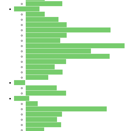
Stundenplan Lehrer
Schüler/innen
Formulare
Schülervertretung
Verbindungslehrkräfte
FAQs zum iPad für Schülerinnen und Schüler
MS Office und Teams
Berufsorientierung
Girls-Day und und Boys-Day (Neue Wege für Jungs)
Berufswegeplanung der Jgst. 8 & 9
Berufsberatung in der Lindenauschule Hanau
Schulsozialpädagogik
Vertretungsplan
Klassenstundenplan
Klausurplan
Eltern
Schulelternbeirat
Schulsozialpädagogik
Projekte
MINT
Verkehrslotsendienst an der Lindenauschule
Denk…mal-Projekt
Sauberkeitspaten
Schulhofgestaltung
Spielebox