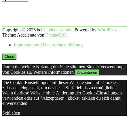
Copyright © 2026 bei
Lindenauschule
. Powered by
WordPress
.
Theme: Accelerate von
ThemeGrill
.
Impressum und Datenschutzerklärung
Close
Durch die weitere Nutzung der Seite stimmen Sie der Verwendung
von Cookies zu.
Weitere Informationen
Akzeptieren
Die Cookie-Einstellungen auf dieser Website sind auf "Cookies
zulassen" eingestellt, um das beste Surferlebnis zu ermöglichen.
Wenn du diese Website ohne Änderung der Cookie-Einstellungen
verwendest oder auf "Akzeptieren" klickst, erklärst du sich damit
einverstanden.
Schließen