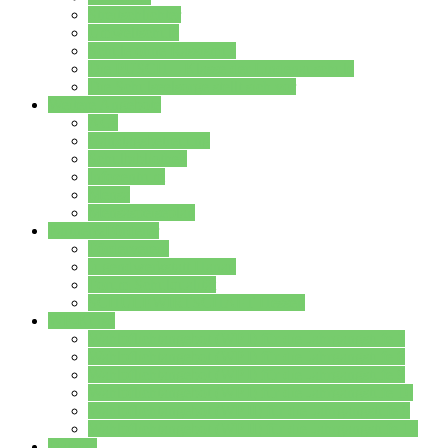
Streitschlichter
Umweltschule
Schule ohne Rassismus
Die PUSCH – Klasse der Lindenauschule
Die Schulseelsorge stellt sich vor
Weitere Angebote
AGs
Ganztagsbetreuung
Schulbibliothek
Infozentrum
Mensa
Mensaspeiseplan
Partner&Förderer
Förderverein
Jugendwerkstatt Hanau
Forum Schulqualität
SCHULEWIRTSCHAFT Hessen
WP-Kurse
Wahlpflichtangebot (WP I) für die Jahrgangstufe 7
Wahlpflichtangebot (WP I) für die Jahrgangstufe 8
Wahlpflichtangebot (WP I) für die Jahrgangstufe 9
Wahlpflichtangebot (WP I) für die Jahrgangstufe 10
Wahlpflichtangebot (WP II) für die Jahrgangstufe 9
Wahlpflichtangebot (WP II) für die Jahrgangstufe 10
Dateien