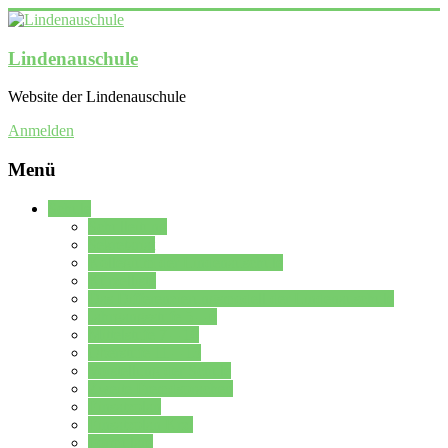
Lindenauschule
Website der Lindenauschule
Anmelden
Menü
Schule
Schulleitung
Sekretariat
Kollegium der Lindenauschule
Kürzelliste
Das Differenzierungsmodell der Lindenauschule
Jahrgangsstufe 5 – 6
Mittelstufe 7 – 10
Oberstufe 11 – 13
Vorstellung der Schule
Zweite Fremdsprachen
Einsatzplan
Einsatzplan Krz.
Formulare